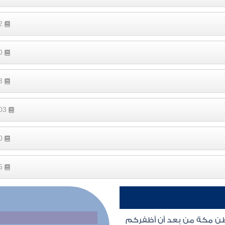
52
80
63
103
10
25
طن مكة من بعد أن أظفركم