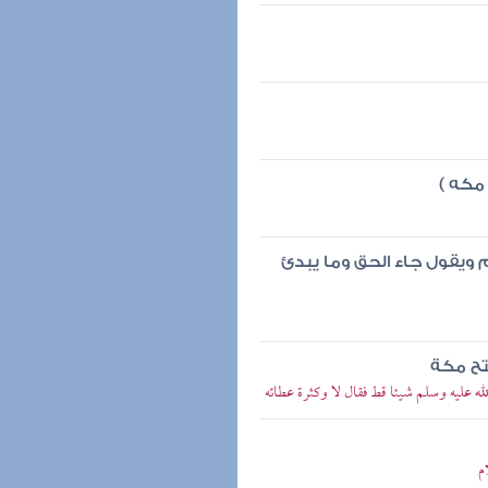
مكه )
ويقول جاء الحق وما يبدئ
تح مكة
 عليه وسلم شيئا قط فقال لا وكثرة عطائه
م