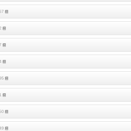
167
52
57
14
795
41
450
149