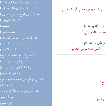
(38) سبل الهدى والرشاد في سيرة خير العباد
(29) السيرة النبوية (ابن هشام)
و الذي كف أيديهم عنكم وأيديكم عنهم
(28) عمدة القاري شرح صحيح البخاري
(28) دلائل النبوة للبيهقي
(24) المصنف
ر الله والفتح
اء نصر الله والفتح "
(19) المعجم الكبير
(14) فتح الباري شرح صحيح البخاري
(13) مجمع الزاوئد ومنبع الفوائد
ريش بالسلاح
ه إلى الذين عاهدتم من المشركين "
(12) كتاب السنن الكبرى
(10) التوضيح لشرح الجامع الصحيح
(10) شرح النووي على مسلم
(8) تفسير القرآن العزيز لابن أبي زمنين
(8) المستدرك على الصحيحين
فتح "
مسلم بن ال
(5) شرح الزرقاني على موطأ الإمام مالك
(5) تحفة الأحوذي
 والفاجر
(5) عون المعبود