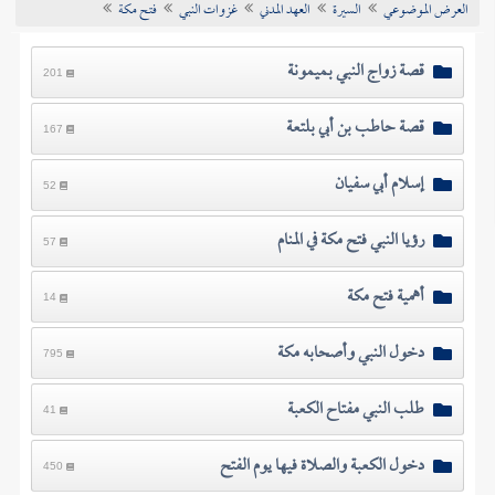
العرض الموضوعي
السيرة
العهد المدني
غزوات النبي
فتح مكة
تراجم الأعلام
قصة زواج النبي بميمونة
201
قصة حاطب بن أبي بلتعة
167
إسلام أبي سفيان
52
رؤيا النبي فتح مكة في المنام
57
أهمية فتح مكة
14
دخول النبي وأصحابه مكة
795
طلب النبي مفتاح الكعبة
41
دخول الكعبة والصلاة فيها يوم الفتح
450