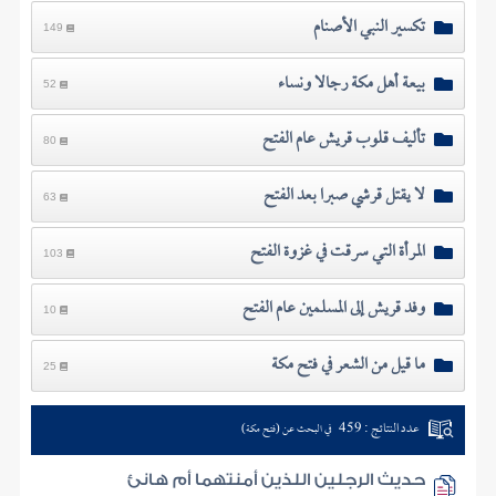
تكسير النبي الأصنام
149
بيعة أهل مكة رجالا ونساء
52
تأليف قلوب قريش عام الفتح
80
لا يقتل قرشي صبرا بعد الفتح
63
المرأة التي سرقت في غزوة الفتح
103
وفد قريش إلى المسلمين عام الفتح
10
ما قيل من الشعر في فتح مكة
25
عدد النتائج : 459
في البحث عن (فتح مكة)
حديث الرجلين اللذين أمنتهما أم هانئ