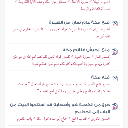
أضواء البيان > سورة الأنفال > مسائل من أحكام هذه الآية الكريمة >
المسألة الثالثة والرابعة
فتح مكة عام ثمان من الهجرة
أضواء البيان > سورة النصر > قوله تعالى ورأيت الناس يدخلون في دين
الله أفواجا
منع الجيش غنائم مكة
تفسير المنار > سورة التوبة > تفسير قوله تعالى لقد نصركم الله في مواطن
كثيرة ويوم حنين إذ أعجبتكم كثرتكم فلم تغن عنكم شيئا
فتح مكة
تفسير فتح القدير > تفسير سورة المائدة > تفسير قوله تعالى " حرمت
عليكم الميتة والدم ولحم الخنزير وما أهل لغير الله به "
خرج من الكعبة هو وأصحابه قد استلموا البيت من
الباب إلى الحطيم
السنن الكبرى > كتاب الحج > جماع أبواب دخول مكة > باب الملتزم