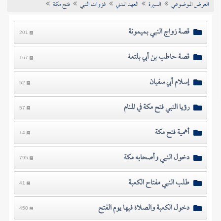
العرض الموضوعي
السيرة
العهد المدني
غزوات النبي
فتح مكة
تراجم الأعلام
قصة زواج النبي بميمونة
201
قصة حاطب بن أبي بلتعة
167
إسلام أبي سفيان
52
رؤيا النبي فتح مكة في المنام
57
أهمية فتح مكة
14
دخول النبي وأصحابه مكة
795
طلب النبي مفتاح الكعبة
41
دخول الكعبة والصلاة فيها يوم الفتح
450