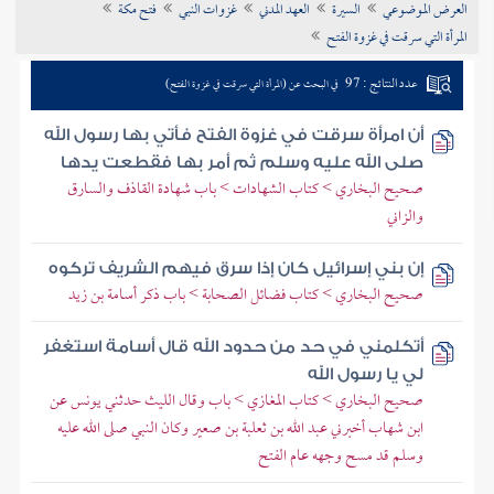
العرض الموضوعي
السيرة
العهد المدني
غزوات النبي
فتح مكة
تراجم الأعلام
المرأة التي سرقت في غزوة الفتح
عدد النتائج : 97
في البحث عن (المرأة التي سرقت في غزوة الفتح)
أن امرأة سرقت في غزوة الفتح فأتي بها رسول الله
صلى الله عليه وسلم ثم أمر بها فقطعت يدها
صحيح البخاري > كتاب الشهادات > باب شهادة القاذف والسارق
والزاني
إن بني إسرائيل كان إذا سرق فيهم الشريف تركوه
صحيح البخاري > كتاب فضائل الصحابة > باب ذكر أسامة بن زيد
أتكلمني في حد من حدود الله قال أسامة استغفر
لي يا رسول الله
صحيح البخاري > كتاب المغازي > باب وقال الليث حدثني يونس عن
ابن شهاب أخبرني عبد الله بن ثعلبة بن صعير وكان النبي صلى الله عليه
وسلم قد مسح وجهه عام الفتح