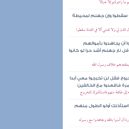
 ما زادوكم إلا خبالا
نة سقطوا وإن جهنم لمحيطة
ئذن لي ولا تفتني ألا في الفتنة سقطوا
أن يجاهدوا بأموالهم
قل نار جهنم أشد حرا لو كانوا
ن بمقعدهم خلاف رسول الله
وج فقل لن تخرجوا معي أبدا
مرة فاقعدوا مع الخالفين
ه إلى طائفة منهم فاستأذنوك للخروج
ه استأذنك أولو الطول منهم
رة أن آمنوا بالله وجاهدوا مع رسوله