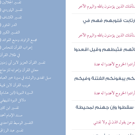
(15) تفسير الجلالين
ستأذنك الذين يؤمنون بالله واليوم الآخر
(15) تفسير الماوردي
(15) تفسير الكشاف
ر وارتابت قلوبهم فهم في
(13) الدر المنثور
(12) التفسير الكبير
ستأذنك الذين يؤمنون بالله واليوم الآخر
(11) مجمع الزاوئد ومنبع الفوائد
(11) إعراب القرآن للنحاس
انبعاثهم فثبطهم وقيل اقعدوا
(9) في ظلال القرآن
(7) تفسير القرآن العزيز لابن أبي زمنين
أرادوا الخروج لأعدوا له عدة
(7) معاني القرآن وإعرابه للزجاج
(7) سبل الهدى والرشاد في سيرة خير العباد
لالكم يبغونكم الفتنة وفيكم
(6) غريب القرآن لابن قتيبة
(6) السيرة النبوية (ابن هشام)
أرادوا الخروج لأعدوا له عدة
(6) دلائل النبوة للبيهقي
(6) تفسير ابن كثير
نة سقطوا وإن جهنم لمحيطة
(6) مسند الإمام أحمد
هم من يقول ائذن لي ولا تفتني
(6) التفسير الوسيط للواحدي
(5) تفسير عبد الرزاق