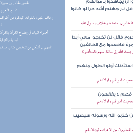
أن يجاهدوا بأموالهم
(5) تفسير مقاتل بن سليمان
قل نار جهنم أشد حرا لو كانوا
(4) تفسير البغوي
رح المخلفون بمقعدهم خلاف رسول الله
ال
(3) أضواء البيان في إيضاح القرآن بالقرآن
وج فقل لن تخرجوا معي أبدا
(3) البداية والنهاية
مرة فاقعدوا مع الخالفين
(3) المفهم لما أشكل من تلخيص كتاب مسلم
 رجعك الله إلى طائفة منهم فاستأذنوك
ه استأذنك أولو الطول منهم
ا تعجبك أموالهم وأولادهم
 فهم لا يفقهون
ا تعجبك أموالهم وأولادهم
ين كذبوا الله ورسوله سيصيب
اء المعذرون من الأعراب ليؤذن لهم