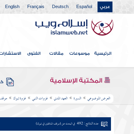
عربي
Español
Deutsch
Français
English
الرئيسية
موسوعات
مقالات
الفتوى
الاستشارات
المكتبة الإسلامية
كتب
العرض الموضوعي
السيرة
العهد المدني
غزوات النبي
غزوة تبوك
موقف ا
عدد النتائج : 492
في البحث عن (موقف المنافقين في تبوك)