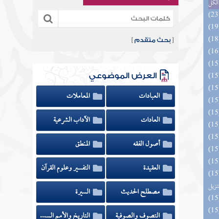
الكل
[
بحث متقدم
]
العرض الموضوعي
العبادات
المعاملات
العادات
الآداب الشرعية
أصول الفقه
المنطق
العقيدة
التفسير وعلوم القرآن
يل لفوائد كتاب التفصيل الجامع
تنزيل
مصطلح الحديث
السيرة
التصوف والصوفية
التاريخ والأمم السابقة