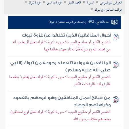
العرض الموضوعي
السيرة
العهد المدني
غزوات النبي
غزوة تبوك
تراجم الأعلام
موقف المنافقين في تبوك
عدد النتائج : 492
في البحث عن (موقف المنافقين في تبوك)
أحوال المنافقين الذين تخلفوا عن غزوة تبوك
التفسير الكبير أو مفاتيح الغيب > سورة التوبة > قوله تعالى ألم يعلموا أنه
من يحادد الله ورسوله فأن له نار جهنم خالدا فيها
المنافقين هموا بقتله عند رجوعه من تبوك (النبي
صلي الله عليه وسلم )
التفسير الكبير أو مفاتيح الغيب > سورة التوبة > قوله تعالى يحلفون بالله ما
قالوا ولقد قالوا كلمة الكفر
من قبائح أعمال المنافقين وهو فرحهم بالقعود
وكراهتهم الجهاد
التفسير الكبير أو مفاتيح الغيب > سورة التوبة > قوله تعالى فرح المخلفون
بمقعدهم خلاف رسول الله