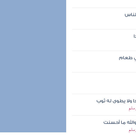
لناس
ا
ي طعام
ا ولا يطوى له ثوب
وسلم
والله ما أحسنت
وسلم