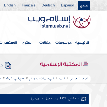
عربي
Español
Deutsch
Français
English
الرئيسية
موسوعات
مقالات
الفتوى
الاستشارات
المكتبة الإسلامية
كتب
العرض الموضوعي
السيرة
النبي صلى الله عليه وسلم
هدي النبي وشمائله
ح
عدد النتائج : 1574
في البحث عن (حسن أخلاق النبي)