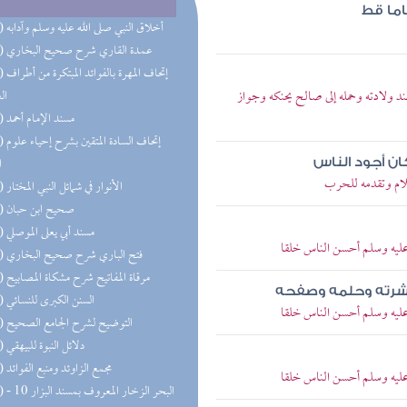
اما قط
(73) أخلاق النبي صلى الله عليه وسلم وآدابه
(61) عمدة القاري شرح صحيح البخاري
(57) إتحاف 
 ولادته وحمله إلى صالح يحنكه وجواز
ال
(56) مسند الإمام أحمد
(52) إتحاف
ا
ن أجود الناس
لام وتقدمه للحرب
(49) الأنوار في شمائل النبي المختار
(49) صحيح ابن حبان
(45) مسند أبي يعلى الموصلي
ليه وسلم أحسن الناس خلقا
(43) فتح الباري شرح صحيح البخاري
(41) مرقاة المفاتيح شرح مشكاة المصابيح
شرته وحلمه وصفحه
(40) السنن الكبرى للنسائي
ليه وسلم أحسن الناس خلقا
(36) التوضيح لشرح الجامع الصحيح
(35) دلائل النبوة للبيهقي
(33) مجمع الزاوئد ومنبع الفوائد
ليه وسلم أحسن الناس خلقا
(33) البحر 