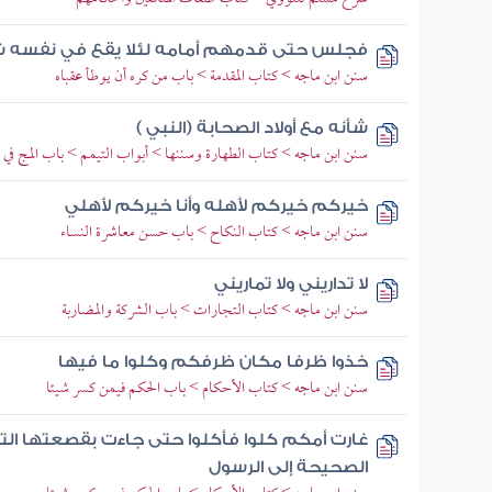
فجلس حتى قدمهم أمامه لئلا يقع في نفسه ش
سنن ابن ماجه > كتاب المقدمة > باب من كره أن يوطأ عقباه
شأنه مع أولاد الصحابة (النبي )
سنن ابن ماجه > كتاب الطهارة وسننها > أبواب التيمم > باب المج في ال
خيركم خيركم لأهله وأنا خيركم لأهلي
سنن ابن ماجه > كتاب النكاح > باب حسن معاشرة النساء
لا تداريني ولا تماريني
سنن ابن ماجه > كتاب التجارات > باب الشركة والمضاربة
خذوا ظرفا مكان ظرفكم وكلوا ما فيها
سنن ابن ماجه > كتاب الأحكام > باب الحكم فيمن كسر شيئا
غارت أمكم كلوا فأكلوا حتى جاءت بقصعتها ال
الصحيحة إلى الرسول