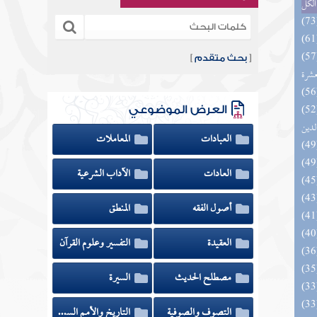
الكل
المهرة بالفوائد المبتكرة من أطراف
[
بحث متقدم
]
عشرة
 السادة المتقين بشرح إحياء علوم
العرض الموضوعي
لدين
العبادات
المعاملات
العادات
الآداب الشرعية
أصول الفقه
المنطق
العقيدة
التفسير وعلوم القرآن
مصطلح الحديث
السيرة
الزخار المعروف بمسند البزار 10 -
التصوف والصوفية
التاريخ والأمم السابقة