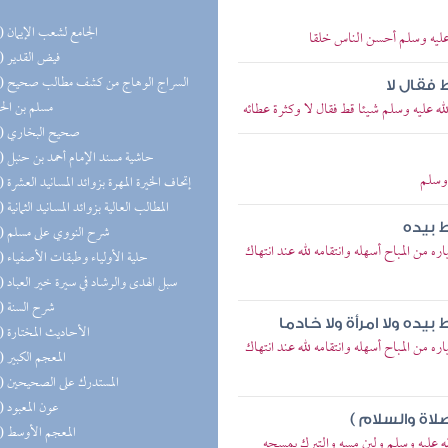
(31) الجامع لشعب الإيمان
ليه وسلم أحسن الناس خلقا
(27) فيض القدير
(26) السر
فقال لا
مسلم بن ال
 عليه وسلم شيئا قط فقال لا وكثرة عطائه
(26) صحيح البخاري
(26) حاشية مسند الإمام أحمد بن حنبل
 وسلم
(26) إتحاف الخيرة المهرة بزوائد المسانيد العشرة
(25) المطالب العالية بزوائد المسانيد الثمانية
 بيده
(22) شرح النووي على مسلم
من المباح أسهله وانتقامه لله عند انتهاك
(21) حلية الأولياء وطبقات الأصفياء
(20) سبل الهدى والرشاد في سيرة خير العباد
(20) شرح السنة
ده ولا امرأة ولا خادما
(20) الأحاديث المختارة
من المباح أسهله وانتقامه لله عند انتهاك
(20) المعجم الكبير
(18) المستدرك على الصحيحين
(17) عون المعبود
اة والسلام )
(17) المعجم الأوسط
 عليه وسلم ولين مسه والتبرك بمسحه