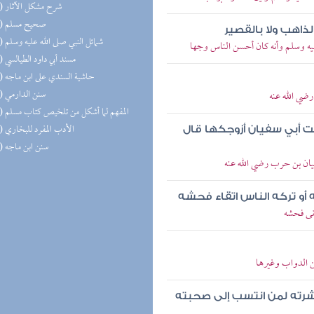
(16) شرح مشكل الآثار
(16) صحيح مسلم
ذاهب ولا بالقصير
(16) شمائل النبي صلى الله عليه وسلم
يه وسلم وأنه كان أحسن الناس وجها
(15) مسند أبي داود الطيالسي
(14) حاشية السندي على ابن ماجه
(14) سنن الدارمي
ضي الله عنه
(14) المفهم لما أشكل من تلخيص كتاب مسلم
(14) الأدب المفرد للبخاري
ت أبي سفيان أزوجكها قال
(13) سنن ابن ماجه
ان بن حرب رضي الله عنه
ه أو تركه الناس اتقاء فحشه
قى فحشه
 الدواب وغيرها
رته لمن انتسب إلى صحبته