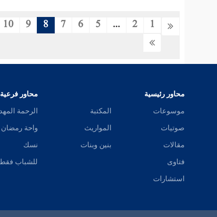
10
9
8
7
6
5
...
2
1
محاور رئيسية
محاور فرعية
موسوعات
المكتبة
الرحمة المهد
صوتيات
المواريث
واحة رمضان
مقالات
بنين وبنات
نسك
فتاوى
للشباب فقط
استشارات