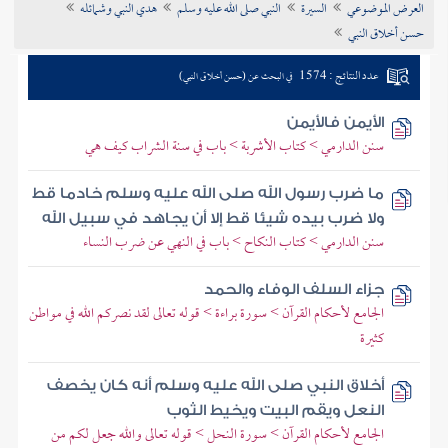
العرض الموضوعي
السيرة
النبي صلى الله عليه وسلم
هدي النبي وشمائله
تراجم الأعلام
حسن أخلاق النبي
عدد النتائج : 1574
في البحث عن (حسن أخلاق النبي)
الأيمن فالأيمن
سنن الدارمي > كتاب الأشربة > باب في سنة الشراب كيف هي
ما ضرب رسول الله صلى الله عليه وسلم خادما قط
ولا ضرب بيده شيئا قط إلا أن يجاهد في سبيل الله
سنن الدارمي > كتاب النكاح > باب في النهي عن ضرب النساء
جزاء السلف الوفاء والحمد
الجامع لأحكام القرآن > سورة براءة > قوله تعالى لقد نصركم الله في مواطن
كثيرة
أخلاق النبي صلى الله عليه وسلم أنه كان يخصف
النعل ويقم البيت ويخيط الثوب
الجامع لأحكام القرآن > سورة النحل > قوله تعالى والله جعل لكم من