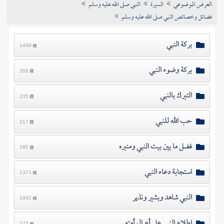
العرض الموضوعي
السيرة
النبي صلى الله عليه وسلم
تراجم الأعلام
فضائل وخصائص النبي صلى الله عليه وسلم
بركة النبي
1498
بركة وضوء النبي
268
التبرك بالنبي
235
حب الله للنبي
217
فضل ما بين بيت النبي ومنبره
180
استجابة دعاء النبي
1371
النبي شاهد وبشير ونذير
1942
اطلاع النبي على أعمال أمته
123