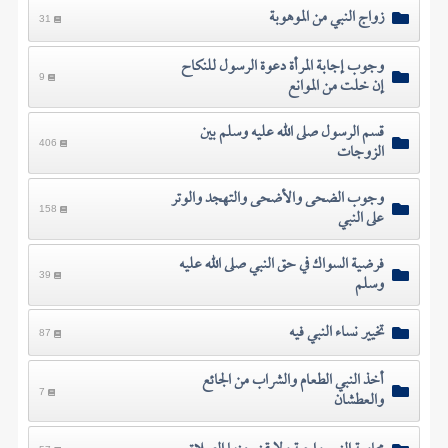
زواج النبي من الموهوبة
31
وجوب إجابة المرأة دعوة الرسول للنكاح
إن خلت من الموانع
9
قسم الرسول صلى الله عليه وسلم بين
الزوجات
406
وجوب الضحى والأضحى والتهجد والوتر
على النبي
158
فرضية السواك في حق النبي صلى الله عليه
وسلم
39
تخيير نساء النبي فيه
87
أخذ النبي الطعام والشراب من الجائع
والعطشان
7