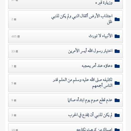
وزيارة قبر ه
اجتذاب الأرض أثقال النبي ولم يكن للنبي
ظل
2
الأنبياء لا تورث
465
اختيار رسول الله أيسر الأمرين
33
دعاؤه عند أمر يعجبه
7
تكليفه صلى الله عليه وسلم من العلم قدر
الناس أجمعهم
5
عدم قطع صوم يوم ابتدأه صائما
9
لم يكن للنبي أن يخدع في الحرب
3
إمساك من كرهت نكاحه
16