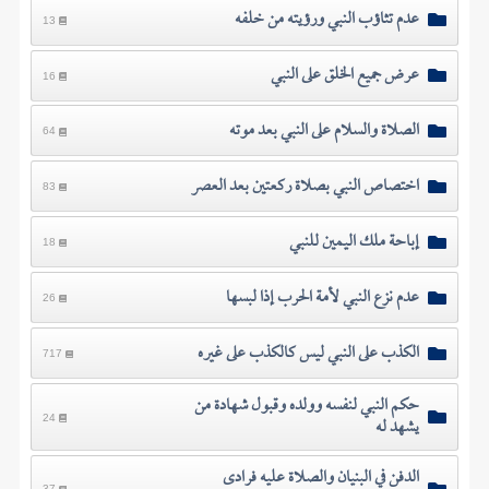
عدم تثاؤب النبي ورؤيته من خلفه
13
عرض جميع الخلق على النبي
16
الصلاة والسلام على النبي بعد موته
64
اختصاص النبي بصلاة ركعتين بعد العصر
83
إباحة ملك اليمين للنبي
18
عدم نزع النبي لأمة الحرب إذا لبسها
26
الكذب على النبي ليس كالكذب على غيره
717
حكم النبي لنفسه وولده وقبول شهادة من
يشهد له
24
الدفن في البنيان والصلاة عليه فرادى
37