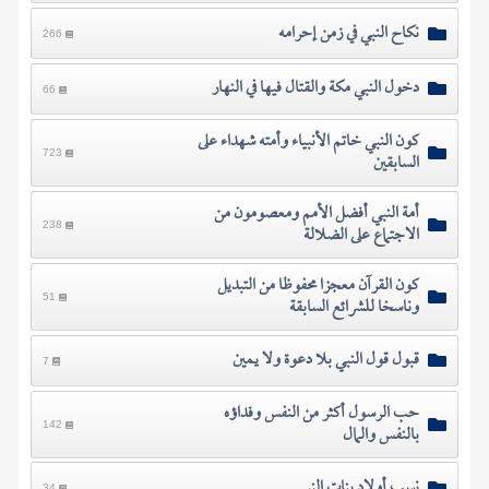
نكاح النبي في زمن إحرامه
266
دخول النبي مكة والقتال فيها في النهار
66
كون النبي خاتم الأنبياء وأمته شهداء على
السابقين
723
أمة النبي أفضل الأمم ومعصومون من
الاجتماع على الضلالة
238
كون القرآن معجزا محفوظا من التبديل
وناسخا للشرائع السابقة
51
قبول قول النبي بلا دعوة ولا يمين
7
حب الرسول أكثر من النفس وفداؤه
بالنفس والمال
142
نسب أولاد بنات النبي
34