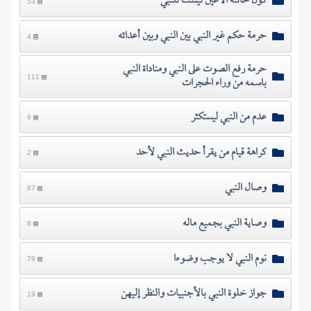
كون خائنة الأعين ليست للنبي
53
حرمة حكم غير النبي بين النبي وبين أعدائه
4
حرمة رفع الصوت على النبي ومناداة النبي
باسمه من وراء الحجرات
111
عدم من النبي ليستكثر
9
كراهة قيام من يقرأ حديث النبي لأحد
2
وصال النبي
87
وصاية النبي بجميع ماله
8
نوم النبي لا يوجب وضوءا
79
جواز خلوة النبي بالأجنبيات والنظر إليهن
19