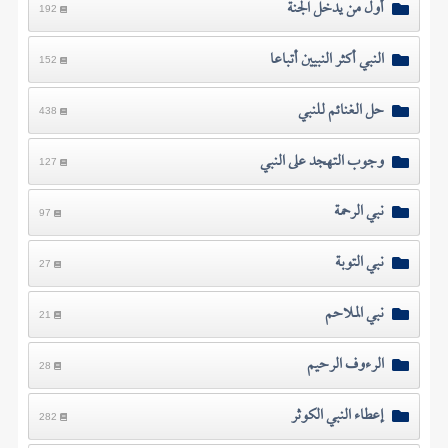
أول من يدخل الجنة
192
النبي أكثر النبيين أتباعا
152
حل الغنائم للنبي
438
وجوب التهجد على النبي
127
نبي الرحمة
97
نبي التوبة
27
نبي الملاحم
21
الرءوف الرحيم
28
إعطاء النبي الكوثر
282