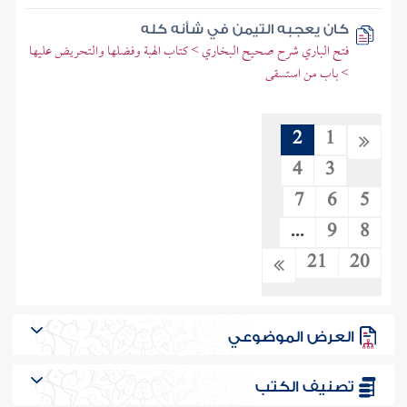
كان يعجبه التيمن في شأنه كله
فتح الباري شرح صحيح البخاري > كتاب الهبة وفضلها والتحريض عليها
> باب من استسقى
2
1
4
3
7
6
5
...
9
8
21
20
العرض الموضوعي
تصنيف الكتب