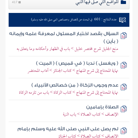
المواضع التي صلى فيها النبي
417
عدد النتائج : 601
في البحث عن (فضائل وخصائص النبي صلى الله عليه وسلم)
السؤال بقصد اختبار المسئول لمعرفة علمه وإيمانه
( بأين )
منح الجليل شرح مختصر خليل > باب في الظهار وأحكامه وما يتعلق به
( ويغسل ) ندبا ( في قميص ) ( الميت )
نهاية المحتاج إلى شرح المنهاج > كتاب الجنائز > آداب المحتضر
عدم وجوب الزكاة ( من خصائص الأنبياء )
نهاية المحتاج إلى شرح المنهاج > كتاب الزكاة > باب من تلزمه الزكاة
الصلاة بإمامين
الإنصاف > كتاب الصلاة > باب النية
لم يصل على النبي صلى الله عليه وسلم بإمام
الإنصاف > كتاب الصلاة > كتاب الجنائز