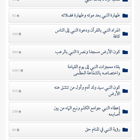
طهارة النبي بعد موته وطهارة فضلاته
52
انفراد النبي بالقرآن ودعوة النبي إلى الناس
كافة
100
كون الأرض مسجدا ونصرة النبي بالرعب
393
بقاء معجزات النبي إلى يوم القيامة
واختصاصه بالشفاعة العظمى
1067
كون النبي سيد ولد آدم وأول من تنشق عنه
الأرض
312
إعطاء النبي جوامع الكلم ونبع الماء من بين
أصابعه
238
رؤية النبي في المنام حق
86