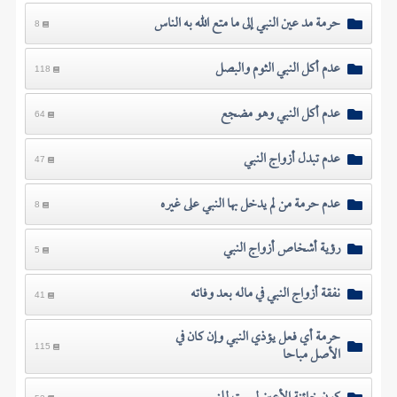
حرمة مد عين النبي إلى ما متع الله به الناس
8
عدم أكل النبي الثوم والبصل
118
عدم أكل النبي وهو مضجع
64
عدم تبدل أزواج النبي
47
عدم حرمة من لم يدخل بها النبي على غيره
8
رؤية أشخاص أزواج النبي
5
نفقة أزواج النبي في ماله بعد وفاته
41
حرمة أي فعل يؤذي النبي وإن كان في
الأصل مباحا
115