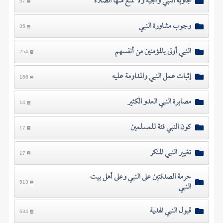
مجاوبة النبي واجبة ولا تمنع منها الصلاة
57
وجوب مشاورة النبي
35
النبي أولى بالمؤمنين من أنفسهم
254
إثبات عمل النبي والمداومة عليه
166
مصابرة النبي العدو الكثير
14
كون النبي فئة للمسلمين
17
تغيير النبي المنكر
17
حرمة الصدقتين على النبي وعلى أهل بيت
النبي
513
قبول النبي الهدية
634