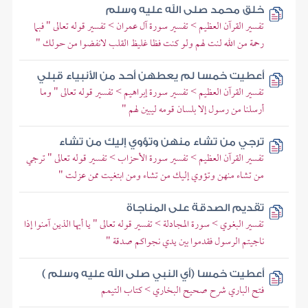
خلق محمد صلى الله عليه وسلم
تفسير القرآن العظيم > تفسير سورة آل عمران > تفسير قوله تعالى " فبما
رحمة من الله لنت لهم ولو كنت فظا غليظ القلب لانفضوا من حولك "
أعطيت خمسا لم يعطهن أحد من الأنبياء قبلي
تفسير القرآن العظيم > تفسير سورة إبراهيم > تفسير قوله تعالى " وما
أرسلنا من رسول إلا بلسان قومه ليبين لهم "
ترجي من تشاء منهن وتؤوي إليك من تشاء
تفسير القرآن العظيم > تفسير سورة الأحزاب > تفسير قوله تعالى " ترجي
من تشاء منهن وتؤوي إليك من تشاء ومن ابتغيت ممن عزلت "
تقديم الصدقة على المناجاة
تفسير البغوي > سورة المجادلة > تفسير قوله تعالى " يا أيها الذين آمنوا إذا
ناجيتم الرسول فقدموا بين يدي نجواكم صدقة "
أعطيت خمسا (أي النبي صلى الله عليه وسلم )
فتح الباري شرح صحيح البخاري > كتاب التيمم