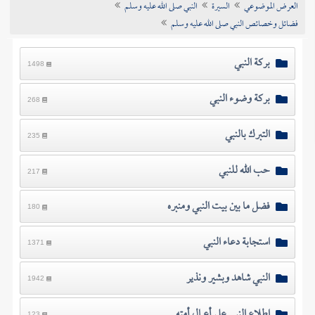
العرض الموضوعي
السيرة
النبي صلى الله عليه وسلم
تراجم الأعلام
فضائل وخصائص النبي صلى الله عليه وسلم
بركة النبي
1498
بركة وضوء النبي
268
التبرك بالنبي
235
حب الله للنبي
217
فضل ما بين بيت النبي ومنبره
180
استجابة دعاء النبي
1371
النبي شاهد وبشير ونذير
1942
اطلاع النبي على أعمال أمته
123