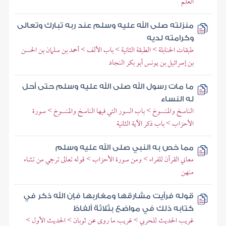
العلم
منزلته صلى الله عليه وسلم عند ربه تبارك وتعالى
وكرامته لديه
طبقات الحنابلة > الطبقة الثانية > باب الألف > أحمد بن سلمان بن الحسن
بن إسرائيل بن يونس أبو بكر النجاد
ما مات رسول الله صلى الله عليه وسلم حتى أحل
له النساء
الناسخ والمنسوخ > باب السور التي فيها الناسخ والمنسوخ > سورة
الأحزاب > باب ذكر الآية الثانية
مما خص به النبي صلى الله عليه وسلم
معاني القرآن للفراء > ومن سورة الأحزاب > قوله تعالى ترجي من تشاء
منهن
قوله فرأيت مشارقها ومغاربها فإن الله ذكر في
كتابه ذلك في مواضع بثلاثة ألفاظ
غريب الحديث للحربي > غريب ما روى عن ثوبان > الحديث الأول >