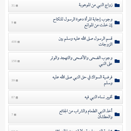
زواج النبي من الموهوبة
31
وجوب إجابة المرأة دعوة الرسول للنكاح
إن خلت من الموانع
9
قسم الرسول صلى الله عليه وسلم بين
الزوجات
406
وجوب الضحى والأضحى والتهجد والوتر
على النبي
158
فرضية السواك في حق النبي صلى الله عليه
وسلم
39
تخيير نساء النبي فيه
87
أخذ النبي الطعام والشراب من الجائع
والعطشان
7