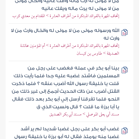
من لا مولى له أرث ماله وأفك عانيه والخال مولى
من لا مولى له يرث ماله ويفك عانيه
إتحاف المهرة بالفوائد المبتكرة من أطراف العشرة > المقدام بن معدي كرب
الله ورسوله مولى من لا مولى له والخال وارث من لا
وارث له
إتحاف المهرة بالفوائد المبتكرة من أطراف العشرة > أم المؤمنين عائشة
الصديقة > طاوس بن كيسان
بينا أبو بكر في عمله فغضب على رجل من
المسلمين فاشتد غضبه عليه جدا فلما رأيت ذلك
قلت يا خليفة رسول الله أضرب عنقه ؟ فلما ذكرت
القتل أضرب عن ذاك الحديث أجمع إلى غير ذلك من
النحو فلما تفرقنا أرسل إلي أبو بكر بعد ذلك فقال
يا أبا برزة ما قلت ؟ قال ونسيت الذي ق
مسند أبي يعلى الموصلي > مسند أبي بكر الصديق
غضب أبو بكر على رجل غضبا شديدا لم ير أشد
غضبا منه يومئذ فقال له أبو برزة يا خليفة رسول