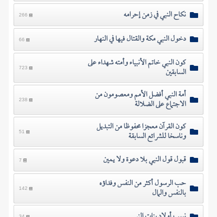
نكاح النبي في زمن إحرامه
266
دخول النبي مكة والقتال فيها في النهار
66
كون النبي خاتم الأنبياء وأمته شهداء على
السابقين
723
أمة النبي أفضل الأمم ومعصومون من
الاجتماع على الضلالة
238
كون القرآن معجزا محفوظا من التبديل
وناسخا للشرائع السابقة
51
قبول قول النبي بلا دعوة ولا يمين
7
حب الرسول أكثر من النفس وفداؤه
بالنفس والمال
142
نسب أولاد بنات النبي
34