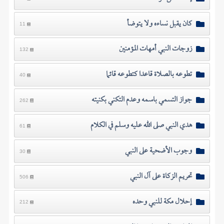
كان يقبل نساءه ولا يتوضأ
11
زوجات النبي أمهات المؤمنين
132
تطوعه بالصلاة قاعدا كتطوعه قائما
40
جواز التسمي باسمه وعدم التكني بكنيته
262
هدي النبي صلى الله عليه وسلم في الكلام
61
وجوب الأضحية على النبي
30
تحريم الزكاة على آل النبي
506
إحلال مكة للنبي وحده
212