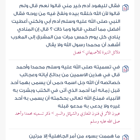
فقال لليهود آدم خير مني قالوا نعم قال ولم
قالوا لأن الله خلقه بيده ونفخ فيه من روحه فقال
النبي صلى الله عليه وسلم آدم أبي ولكني أعطيت
أفضل مما أعطي قالوا وما ذاك ؟ قال إن المنادي
ينادي كل يوم خمس مرات من المشرق إلى المغرب
أشهد أن محمدا رسول الله ولا يقال
دلائل النبوة للأصبهاني > فصل
في تسميته صلى الله عليه وسلم محمدا وأحمد
قال في هذين الاسمين من بدائع آياته وعجائب
خصائصه أن الله جل اسمه حمى أن يسمى بهما أحد
قبل زمانه أما أحمد الذي أتى في الكتب وبشرت به
الأنبياء فمنع الله تعالى بحكمته أن يسمى به أحد
غيره ولا يدعى به مدعو قبله
عيون الأثر في فنون المغازي والشمائل والسير > ذكر تسميته محمدا وأحمد
صلى الله عليه وسلم
ما هممت بسوء من أمر الجاهلية إلا مرتين