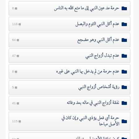
حرمة مد عين النبي إلى ما متع الله به الناس
8
عدم أكل النبي الثوم والبصل
118
عدم أكل النبي وهو مضجع
64
عدم تبدل أزواج النبي
47
عدم حرمة من لم يدخل بها النبي على غيره
8
رؤية أشخاص أزواج النبي
5
نفقة أزواج النبي في ماله بعد وفاته
41
حرمة أي فعل يؤذي النبي وإن كان في
الأصل مباحا
115