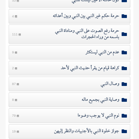
كون خائنة الأعين ليست للنبي
53
حرمة حكم غير النبي بين النبي وبين أعدائه
4
حرمة رفع الصوت على النبي ومناداة النبي
باسمه من وراء الحجرات
111
عدم من النبي ليستكثر
9
كراهة قيام من يقرأ حديث النبي لأحد
2
وصال النبي
87
وصاية النبي بجميع ماله
8
نوم النبي لا يوجب وضوءا
79
جواز خلوة النبي بالأجنبيات والنظر إليهن
19