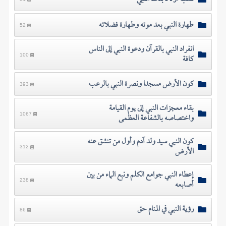
طهارة النبي بعد موته وطهارة فضلاته
52
انفراد النبي بالقرآن ودعوة النبي إلى الناس
كافة
100
كون الأرض مسجدا ونصرة النبي بالرعب
393
بقاء معجزات النبي إلى يوم القيامة
واختصاصه بالشفاعة العظمى
1067
كون النبي سيد ولد آدم وأول من تنشق عنه
الأرض
312
إعطاء النبي جوامع الكلم ونبع الماء من بين
أصابعه
238
رؤية النبي في المنام حق
86