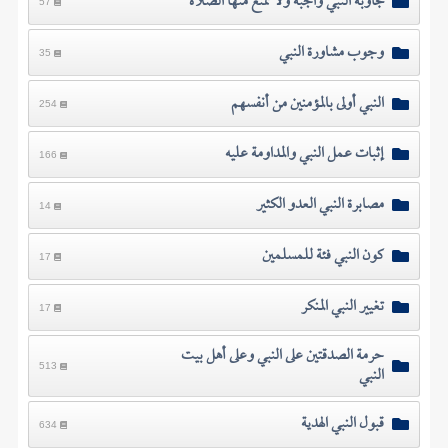
مجاوبة النبي واجبة ولا تمنع منها الصلاة
57
وجوب مشاورة النبي
35
النبي أولى بالمؤمنين من أنفسهم
254
إثبات عمل النبي والمداومة عليه
166
مصابرة النبي العدو الكثير
14
كون النبي فئة للمسلمين
17
تغيير النبي المنكر
17
حرمة الصدقتين على النبي وعلى أهل بيت
النبي
513
قبول النبي الهدية
634