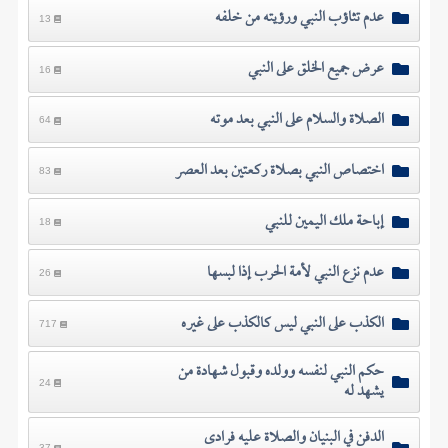
عدم تثاؤب النبي ورؤيته من خلفه
13
عرض جميع الخلق على النبي
16
الصلاة والسلام على النبي بعد موته
64
اختصاص النبي بصلاة ركعتين بعد العصر
83
إباحة ملك اليمين للنبي
18
عدم نزع النبي لأمة الحرب إذا لبسها
26
الكذب على النبي ليس كالكذب على غيره
717
حكم النبي لنفسه وولده وقبول شهادة من
يشهد له
24
الدفن في البنيان والصلاة عليه فرادى
37