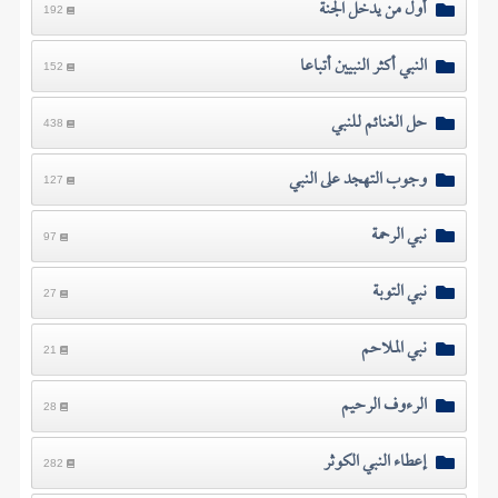
أول من يدخل الجنة
192
النبي أكثر النبيين أتباعا
152
حل الغنائم للنبي
438
وجوب التهجد على النبي
127
نبي الرحمة
97
نبي التوبة
27
نبي الملاحم
21
الرءوف الرحيم
28
إعطاء النبي الكوثر
282