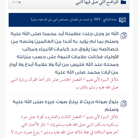
المواضع التي صلى فيها النبي
417
عدد النتائج : 601
في البحث عن (فضائل وخصائص النبي صلى الله عليه وسلم)
الله عز وجل جلت عظمته أيد محمدا صلى الله عليه
وسلم بما لم يؤيد به أحدا من العالمين وخصه من
خصائصه بما يفوق حد كرامات الأنبياء ومراتب
الأولياء فكانت علامات النبوة على حسب منزلته
ومحله عند الله فليس من آية ولا علامة أبدع ولا أروع
من آيات محمد صلى الله عليه
دلائل النبوة لأبي نعيم > الفصل الخامس عشر ذكر أخذ القرآن ورؤية النبي
صلى الله عليه وسلم بالقلوب
بلوغ صوته حيث لا يبلغ صوت غيره صلى الله عليه
وسلم
دلائل النبوة لأبي نعيم > الفصل الثالث والعشرون تحرك جبل حراء
وسكونه بتسكين النبي صلى الله عليه وسلم إياه > ذكر الأخبار التي
أخرجتها أسلافنا في جملة دلائله صلى الله عليه وسلم > بلوغ صوته حيث لا