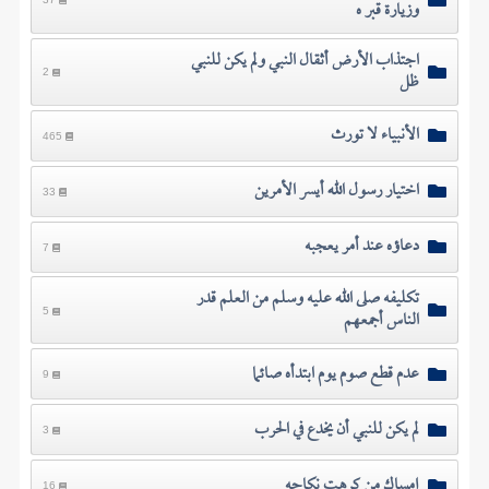
وزيارة قبر ه
اجتذاب الأرض أثقال النبي ولم يكن للنبي
ظل
2
الأنبياء لا تورث
465
اختيار رسول الله أيسر الأمرين
33
دعاؤه عند أمر يعجبه
7
تكليفه صلى الله عليه وسلم من العلم قدر
الناس أجمعهم
5
عدم قطع صوم يوم ابتدأه صائما
9
لم يكن للنبي أن يخدع في الحرب
3
إمساك من كرهت نكاحه
16