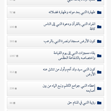
طهارة النبي بعد موته وطهارة فضلاته
52
انفراد النبي بالقرآن ودعوة النبي إلى الناس
كافة
100
كون الأرض مسجدا ونصرة النبي بالرعب
393
بقاء معجزات النبي إلى يوم القيامة
واختصاصه بالشفاعة العظمى
1067
كون النبي سيد ولد آدم وأول من تنشق عنه
الأرض
312
إعطاء النبي جوامع الكلم ونبع الماء من بين
أصابعه
238
رؤية النبي في المنام حق
86