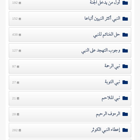
أول من يدخل الجنة
192
النبي أكثر النبيين أتباعا
152
حل الغنائم للنبي
438
وجوب التهجد على النبي
127
نبي الرحمة
97
نبي التوبة
27
نبي الملاحم
21
الرءوف الرحيم
28
إعطاء النبي الكوثر
282