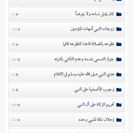
كان يقبل نساءه ولا يتوضأ
11
زوجات النبي أمهات المؤمنين
132
تطوعه بالصلاة قاعدا كتطوعه قائما
40
جواز التسمي باسمه وعدم التكني بكنيته
262
هدي النبي صلى الله عليه وسلم في الكلام
61
وجوب الأضحية على النبي
30
تحريم الزكاة على آل النبي
506
إحلال مكة للنبي وحده
212