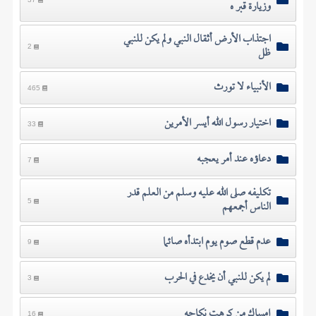
وزيارة قبر ه
اجتذاب الأرض أثقال النبي ولم يكن للنبي
ظل
2
الأنبياء لا تورث
465
اختيار رسول الله أيسر الأمرين
33
دعاؤه عند أمر يعجبه
7
تكليفه صلى الله عليه وسلم من العلم قدر
الناس أجمعهم
5
عدم قطع صوم يوم ابتدأه صائما
9
لم يكن للنبي أن يخدع في الحرب
3
إمساك من كرهت نكاحه
16