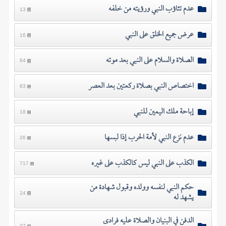
عدم تثاؤب النبي ورؤيته من خلفه
13
عرض جميع الخلق على النبي
16
الصلاة والسلام على النبي بعد موته
64
اختصاص النبي بصلاة ركعتين بعد العصر
83
إباحة ملك اليمين للنبي
18
عدم نزع النبي لأمة الحرب إذا لبسها
26
الكذب على النبي ليس كالكذب على غيره
717
حكم النبي لنفسه وولده وقبول شهادة من
يشهد له
24
الدفن في البنيان والصلاة عليه فرادى
37