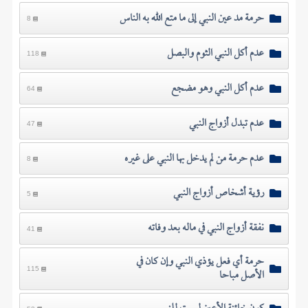
حرمة مد عين النبي إلى ما متع الله به الناس
8
عدم أكل النبي الثوم والبصل
118
عدم أكل النبي وهو مضجع
64
عدم تبدل أزواج النبي
47
عدم حرمة من لم يدخل بها النبي على غيره
8
رؤية أشخاص أزواج النبي
5
نفقة أزواج النبي في ماله بعد وفاته
41
حرمة أي فعل يؤذي النبي وإن كان في
الأصل مباحا
115