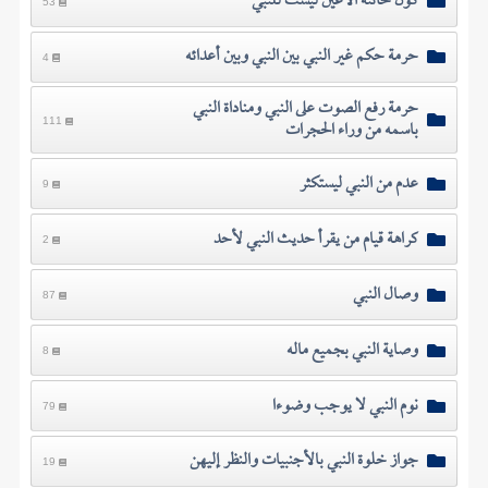
كون خائنة الأعين ليست للنبي
53
حرمة حكم غير النبي بين النبي وبين أعدائه
4
حرمة رفع الصوت على النبي ومناداة النبي
باسمه من وراء الحجرات
111
عدم من النبي ليستكثر
9
كراهة قيام من يقرأ حديث النبي لأحد
2
وصال النبي
87
وصاية النبي بجميع ماله
8
نوم النبي لا يوجب وضوءا
79
جواز خلوة النبي بالأجنبيات والنظر إليهن
19