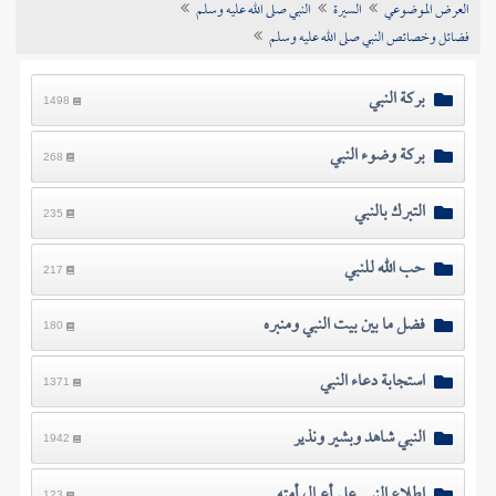
العرض الموضوعي
السيرة
النبي صلى الله عليه وسلم
تراجم الأعلام
فضائل وخصائص النبي صلى الله عليه وسلم
بركة النبي
1498
بركة وضوء النبي
268
التبرك بالنبي
235
حب الله للنبي
217
فضل ما بين بيت النبي ومنبره
180
استجابة دعاء النبي
1371
النبي شاهد وبشير ونذير
1942
اطلاع النبي على أعمال أمته
123