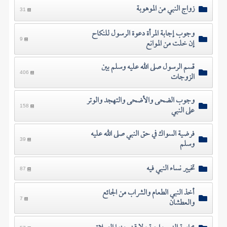
زواج النبي من الموهوبة
31
وجوب إجابة المرأة دعوة الرسول للنكاح
إن خلت من الموانع
9
قسم الرسول صلى الله عليه وسلم بين
الزوجات
406
وجوب الضحى والأضحى والتهجد والوتر
على النبي
158
فرضية السواك في حق النبي صلى الله عليه
وسلم
39
تخيير نساء النبي فيه
87
أخذ النبي الطعام والشراب من الجائع
والعطشان
7