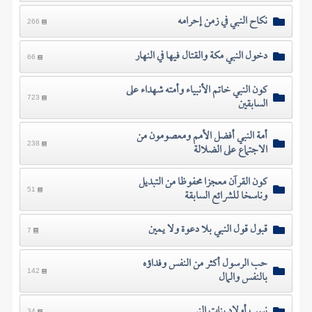
نكاح النبي في زمن إحرامه
266
دخول النبي مكة والقتال فيها في النهار
66
كون النبي خاتم الأنبياء وأمته شهداء على
السابقين
723
أمة النبي أفضل الأمم ومعصومون من
الاجتماع على الضلالة
238
كون القرآن معجزا محفوظا من التبديل
وناسخا للشرائع السابقة
51
قبول قول النبي بلا دعوة ولا يمين
7
حب الرسول أكثر من النفس وفداؤه
بالنفس والمال
142
نسب أولاد بنات النبي
34