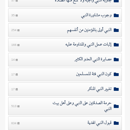
مجاوبة النبي واجبة ولا تمنع منها الصلاة
57
وجوب مشاورة النبي
35
النبي أولى بالمؤمنين من أنفسهم
254
إثبات عمل النبي والمداومة عليه
166
مصابرة النبي العدو الكثير
14
كون النبي فئة للمسلمين
17
تغيير النبي المنكر
17
حرمة الصدقتين على النبي وعلى أهل بيت
النبي
513
قبول النبي الهدية
634