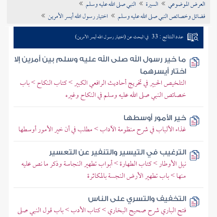
العرض الموضوعي
السيرة
النبي صلى الله عليه وسلم
تراجم الأعلام
فضائل وخصائص النبي صلى الله عليه وسلم
اختيار رسول الله أيسر الأمرين
عدد النتائج : 33
في البحث عن (اختيار رسول الله أيسر الأمرين)
ما خير رسول الله صلى الله عليه وسلم بين أمرين إلا
اختار أيسرهما
التلخيص الحبير في تخريج أحاديث الرافعي الكبير > كتاب النكاح > باب
خصائص النبي صلى الله عليه وسلم في النكاح وغيره
خير الأمور أوسطها
غذاء الألباب في شرح منظومة الآداب > مطلب في أن خير الأمور أوسطها
الترغيب في التيسير والتنفير عن التعسير
نيل الأوطار > كتاب الطهارة > أبواب تطهير النجاسة وذكر ما نص عليه
منها > باب تطهير الأرض النجسة بالمكاثرة
التخفيف والتسري على الناس
فتح الباري شرح صحيح البخاري > كتاب الأدب > باب قول النبي صلى