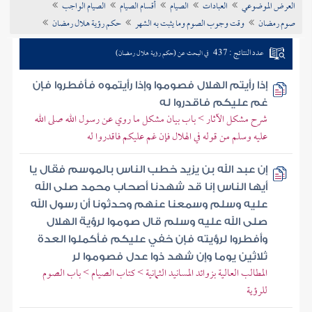
العرض الموضوعي
العبادات
الصيام
أقسام الصيام
الصيام الواجب
تراجم الأعلام
صوم رمضان
وقت وجوب الصوم وما يثبت به الشهر
حكم رؤية هلال رمضان
عدد النتائج : 437
في البحث عن (حكم رؤية هلال رمضان)
إذا رأيتم الهلال فصوموا وإذا رأيتموه فأفطروا فإن
غم عليكم فاقدروا له
شرح مشكل الآثار > باب بيان مشكل ما روي عن رسول الله صلى الله
عليه وسلم من قوله في الهلال فإن غم عليكم فاقدروا له
إن عبد الله بن يزيد خطب الناس بالموسم فقال يا
أيها الناس إنا قد شهدنا أصحاب محمد صلى الله
عليه وسلم وسمعنا عنهم وحدثونا أن رسول الله
صلى الله عليه وسلم قال صوموا لرؤية الهلال
وأفطروا لرؤيته فإن خفي عليكم فأكملوا العدة
ثلاثين يوما وإن شهد ذوا عدل فصوموا لر
المطالب العالية بزوائد المسانيد الثمانية > كتاب الصيام > باب الصوم
للرؤية