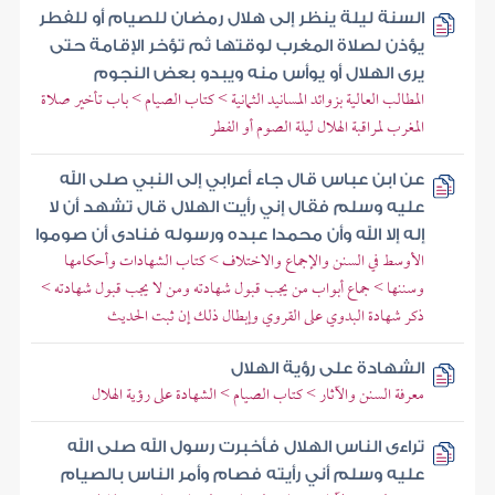
السنة ليلة ينظر إلى هلال رمضان للصيام أو للفطر
يؤذن لصلاة المغرب لوقتها ثم تؤخر الإقامة حتى
يرى الهلال أو يوأس منه ويبدو بعض النجوم
المطالب العالية بزوائد المسانيد الثمانية > كتاب الصيام > باب تأخير صلاة
المغرب لمراقبة الهلال ليلة الصوم أو الفطر
عن ابن عباس قال جاء أعرابي إلى النبي صلى الله
عليه وسلم فقال إني رأيت الهلال قال تشهد أن لا
إله إلا الله وأن محمدا عبده ورسوله فنادى أن صوموا
الأوسط في السنن والإجماع والاختلاف > كتاب الشهادات وأحكامها
وسننها > جماع أبواب من يجب قبول شهادته ومن لا يجب قبول شهادته >
ذكر شهادة البدوي على القروي وإبطال ذلك إن ثبت الحديث
الشهادة على رؤية الهلال
معرفة السنن والآثار > كتاب الصيام > الشهادة على رؤية الهلال
تراءى الناس الهلال فأخبرت رسول الله صلى الله
عليه وسلم أني رأيته فصام وأمر الناس بالصيام