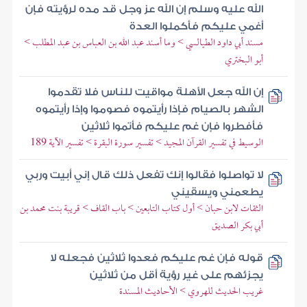
الله عليه وسلم إن الله عز وجل قد مده لرؤيته فإن
أغمي عليكم فأكملوا العدة
مسند أبي داود الطيالسي > وما أسند عبد الله بن العباس بن عبد المطلب >
أبو البختري
إن الله جعل الأهلة مواقيت للناس فلا تقدموا
الشهر بالصيام فإذا رأيتموه فصوموا وإذا رأيتموه
فأفطروا فإن غم عليكم فأتموا ثلاثين
الوسيط في تفسير القرآن المجيد > تفسير سورة البقرة > تفسير الآية 189
لا تواصلوا فقالوا إنك تفعل ذلك قال إني أبيت وربي
يطعمني ويسقيني
الثقات لابن حبان > أول كتاب التابعين > باب القاف > قريبة بنت محمد بن
أبي بكر الصديق
قوله فإن غم عليكم فعدوا ثلاثين فجعله لا
يجزئهم على غير رؤية أقل من ثلاثين
غريب الحديث للهروي > الأحاديث المسندة