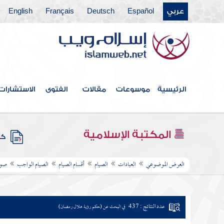
عربي
Español
Deutsch
Français
English
الرئيسية
موسوعات
مقالات
الفتوى
الاستشارات
المكتبة الإسلامية
كتب
العرض الموضوعي
العبادات
الصيام
أقسام الصيام
الصيام الواجب
صوم
عدد النتائج : 437
في البحث عن (حكم رؤية هلال رمضان)