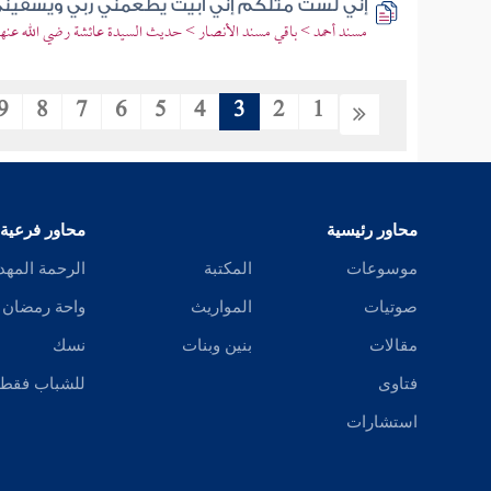
إني لست مثلكم إني أبيت يطعمني ربي ويسقين
مسند أحمد > باقي مسند الأنصار > حديث السيدة عائشة رضي الله عنها
9
8
7
6
5
4
3
2
1
محاور رئيسية
محاور فرعية
موسوعات
المكتبة
الرحمة المهد
صوتيات
المواريث
واحة رمضان
مقالات
بنين وبنات
نسك
فتاوى
للشباب فقط
استشارات