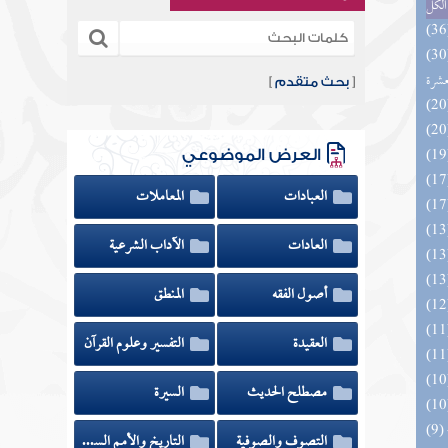
الكل
المهرة بالفوائد المبتكرة من أطراف
عشرة
[
بحث متقدم
]
العرض الموضوعي
العبادات
المعاملات
العادات
الآداب الشرعية
أصول الفقه
المنطق
العقيدة
التفسير وعلوم القرآن
مصطلح الحديث
السيرة
(9) البحر الزخار المعروف بمسند البزار 10 -
التصوف والصوفية
التاريخ والأمم السابقة