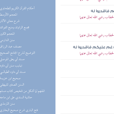
(8) أحكام القرآن الكريم للطحاوي
فاقدروا له
(8) المعجم الأوسط
خطاب رضي الله تعالى عنهما
(8) شرح معاني الآثار
(8) مجمع الزاوئد ومنبع الفوائد
(7) المعجم الكبير
خطاب رضي الله تعالى عنهما
(7) سنن الدارمي
(7) مصنف عبد الرزاق
إن غم عليكم فاقدروا له
(6) التوضيح لشرح الجامع الصحيح
خطاب رضي الله تعالى عنهما
(6) مسند أبي يعلى الموصلي
(6) تهذيب سنن أبي داود
(6) مسند أبي داود الطيالسي
(5) صحيح ابن خزيمة
(5) السنن الصغير للبيهقي
(5) المفهم لما أشكل من تلخيص كتاب مسلم
(4) حاشية السندي على ابن ماجه
(4) سنن الترمذي
(4) فتح الباري شرح صحيح البخاري