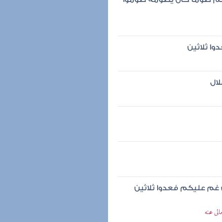
وا ثلاثين
لال
إن غم عليكم فعدوا ثلاثين
لى عنه