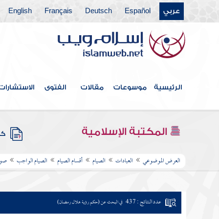
عربي
Español
Deutsch
Français
English
الرئيسية
موسوعات
مقالات
الفتوى
الاستشارات
المكتبة الإسلامية
كتب
العرض الموضوعي
العبادات
الصيام
أقسام الصيام
الصيام الواجب
صوم
عدد النتائج : 437
في البحث عن (حكم رؤية هلال رمضان)