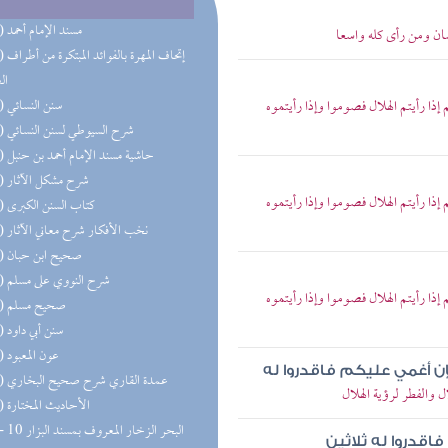
(36) مسند الإمام أحمد
ن ومن رأى كله واسعا
(30) إتحاف 
ال
ا رأيتم الهلال فصوموا وإذا رأيتموه
(20) سنن النسائي
(20) شرح السيوطي لسنن النسائي
(19) حاشية مسند الإمام أحمد بن حنبل
(17) شرح مشكل الآثار
ا رأيتم الهلال فصوموا وإذا رأيتموه
(17) كتاب السنن الكبرى
(13) نخب الأفكار شرح معاني الآثار
(13) صحيح ابن حبان
(13) شرح النووي على مسلم
ا رأيتم الهلال فصوموا وإذا رأيتموه
(12) صحيح مسلم
(11) سنن أبي داود
(11) عون المعبود
فإن أغمي عليكم فاقدروا له
(10) عمدة القاري شرح صحيح البخاري
الفطر لرؤية الهلال
(10) الأحاديث المختارة
اقدروا له ثلاثين