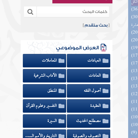
الكل
المهرة بالفوائد المبتكرة من أطراف
عشرة
[
بحث متقدم
]
العرض الموضوعي
العبادات
المعاملات
العادات
الآداب الشرعية
أصول الفقه
المنطق
العقيدة
التفسير وعلوم القرآن
مصطلح الحديث
السيرة
(9) البحر الزخار المعروف بمسند البزار 10 -
التصوف والصوفية
التاريخ والأمم السابقة