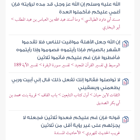
الله عليه وسلم إن الله عز وجل قد مده لرؤيته فإن
أغمي عليكم فأكملوا العدة
مسند أبي داود الطيالسي > وما أسند عبد الله بن العباس بن عبد المطلب >
أبو البختري
إن الله جعل الأهلة مواقيت للناس فلا تقدموا
الشهر بالصيام فإذا رأيتموه فصوموا وإذا رأيتموه
فأفطروا فإن غم عليكم فأتموا ثلاثين
الوسيط في تفسير القرآن المجيد > تفسير سورة البقرة > تفسير الآية 189
لا تواصلوا فقالوا إنك تفعل ذلك قال إني أبيت وربي
يطعمني ويسقيني
الثقات لابن حبان > أول كتاب التابعين > باب القاف > قريبة بنت محمد بن
أبي بكر الصديق
قوله فإن غم عليكم فعدوا ثلاثين فجعله لا
يجزئهم على غير رؤية أقل من ثلاثين
غريب الحديث للهروي > الأحاديث المسندة