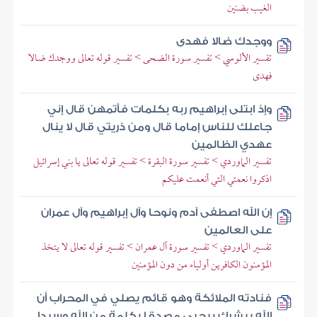
الغيب بضنين
ووجدك ضالا فهدى
تفسير الألوسي > تفسير سورة الضحى > تفسير قوله تعالى ووجدك ضالا
فهدى
وإذ ابتلى إبراهيم ربه بكلمات فأتمهن قال إني
جاعلك للناس إماما قال ومن ذريتي قال لا ينال
عهدي الظالمين
تفسير الماوردي > تفسير سورة البقرة > تفسير قوله تعالى يا بني إسرائيل
اذكروا نعمتي التي أنعمت عليكم
إن الله اصطفى آدم ونوحا وآل إبراهيم وآل عمران
على العالمين
تفسير الماوردي > تفسير سورة آل عمران > تفسير قوله تعالى لا يتخذ
المؤمنون الكافرين أولياء من دون المؤمنين
فنادته الملائكة وهو قائم يصلي في المحراب أن
الله يبشرك بيحيى مصدقا بكلمة من الله وسيدا