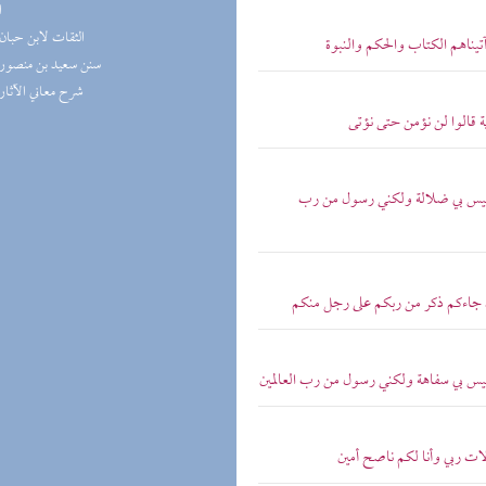
ا
(1) الثقات لابن حبان
آتيناهم الكتاب والحكم والنبوة
(1) سنن سعيد بن منصور
(1) شرح معاني الآثار
ية قالوا لن نؤمن حتى نؤتى
وم ليس بي ضلالة ولكني رسول من رب
أن جاءكم ذكر من ربكم على رجل منكم
 ليس بي سفاهة ولكني رسول من رب العالمين
لات ربي وأنا لكم ناصح أمين