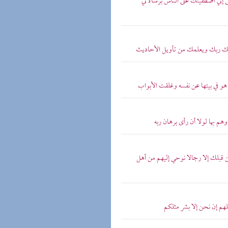
ى إني اصطفيتك على الناس برسالاتي
بيك ربك ويعلمك من تأويل الأحاديث
هو في بيتها عن نفسه وغلقت الأبواب
م بها لولا أن رأى برهان ربه
 قبلك إلا رجالا نوحي إليهم من أهل
لهم إن نحن إلا بشر مثلكم