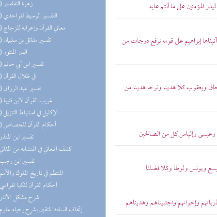
(38) زهرة التفاسير
ذر المؤمنين على ما أنتم عليه
(37) التفسير الوسيط للواحدي
(36) معاني القرآن وإعرابه للزجاج
(36) تفسير مقاتل بن سليمان
آتيناها إبراهيم على قومه نرفع درجات من
(35) الدر المنثور
(32) تفسير ابن أبي حاتم
(20) في ظلال القرآن
سحاق ويعقوب كلا هدينا ونوحا هدينا من
(17) تفسير عبد الرزاق
(17) غريب القرآن لابن قتيبة
(12) الإكليل في استنباط التنزيل
(10) أحكام القرآن للجصاص
يى وعيسى وإلياس كل من الصالحين
(6) تفسير ابن المنذر
(6) كشف المعاني في المتشابه من المثاني
(5) تفسير ابن رجب
اليسع ويونس ولوطا وكلا فضلنا
(4) المنتظم في تاريخ الملوك والأمم
(3) أحكام القرآن للكيا الهراسي
(2) شرح مشكل الآثار
ذرياتهم وإخوانهم واجتبيناهم وهديناهم