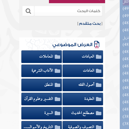
الكل
[
بحث متقدم
]
يل لفوائد كتاب التفصيل الجامع
تنزيل
العرض الموضوعي
العبادات
المعاملات
العادات
الآداب الشرعية
أصول الفقه
المنطق
العقيدة
التفسير وعلوم القرآن
مصطلح الحديث
السيرة
التصوف والصوفية
التاريخ والأمم السابقة