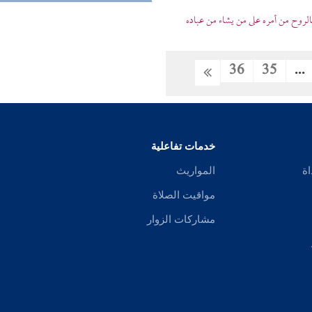
بالروح من أمره على من يشاء من عباده
36
35
...
خدمات تفاعلية
اة
المواريث
مواقيت الصلاة
مشاركات الزوار