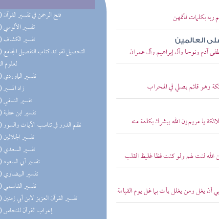
(49) فتح الرحمن في تفسير القرآن
م ربه بكلمات فأتمهن
(49) تفسير الألوسي
(48) تفسير الكشاف
على العالمين
طفى آدم ونوحا وآل إبراهيم وآل عمران
(48) التحص
لعلوم ال
(48) تفسير الماوردي
ائكة وهو قائم يصلي في المحراب
(48) زاد المسير
(48) تفسير النسفي
(48) تفسير ابن عطية
ئكة يا مريم إن الله يبشرك بكلمة منه
(48) نظم الدرر في تناسب الآيات والسور
(48) تفسير الجلالين
(48) تفسير السعدي
ن الله لنت لهم ولو كنت فظا غليظ القلب
(48) تفسير أبي السعود
(48) تفسير البيضاوي
(48) تفسير القاسمي
ي أن يغل ومن يغلل يأت بما غل يوم القيامة
(38) تفسير القرآن العزيز لابن أبي زمنين
(38) إعراب القرآن للنحاس