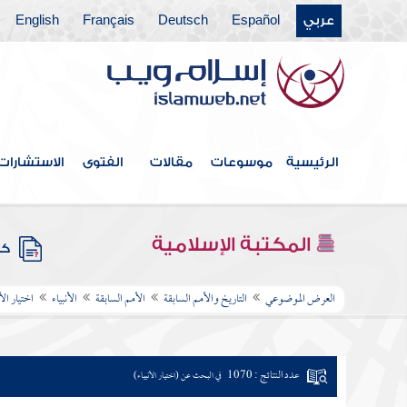
عربي
Español
Deutsch
Français
English
الرئيسية
موسوعات
مقالات
الفتوى
الاستشارات
المكتبة الإسلامية
كتب
العرض الموضوعي
التاريخ والأمم السابقة
الأمم السابقة
الأنبياء
اختيار الأن
عدد النتائج : 1070
في البحث عن (اختيار الأنبياء)