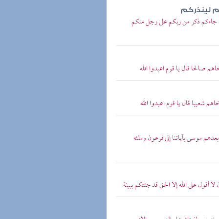
م لينذركم
أن جاءكم ذكر من ربكم على رجل منكم
هم صالحا قال يا قوم اعبدوا الله
هم شعيبا قال يا قوم اعبدوا الله
بعدهم موسى بآياتنا إلى فرعون وملئه
ا أقول على الله إلا الحق قد جئتكم ببينة