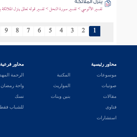
ينزل الملائكة
تفسير الألوسي > تفسير سورة النحل > تفسير قوله تعالى ينزل الملائكة 
9
8
7
6
5
4
3
2
1
محاور رئيسية
محاور فرعية
موسوعات
المكتبة
الرحمة المهد
صوتيات
المواريث
واحة رمضان
مقالات
بنين وبنات
نسك
فتاوى
للشباب فقط
استشارات