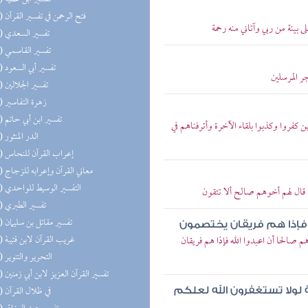
(51) فتح الرحمن في تفسير القرآن
 بينة من ربي وآتاني منه رحمة
(51) تفسير السعدي
(51) تفسير القاسمي
(51) تفسير أبي السعود
ر المرسلين
(49) تفسير الجلالين
(42) زهرة التفاسير
(34) تفسير ابن أبي حاتم
ن كفروا وكذبوا بلقاء الآخرة وأترفناهم في
(30) الدر المنثور
(24) إعراب القرآن للنحاس
(21) معاني القرآن وإعرابه للزجاج
(19) التفسير الوسيط للواحدي
 قال لهم أخوهم صالح ألا تتقون
(18) تفسير الطبري
(17) تفسير مقاتل بن سليمان
له فإذا هم فريقان يختصمون
(16) غريب القرآن لابن قتيبة
م صالحا أن اعبدوا الله فإذا هم فريقان
(16) التحرير والتنوير
(16) تفسير القرآن العزيز لابن أبي زمنين
(14) في ظلال القرآن
لولا تستغفرون الله لعلكم