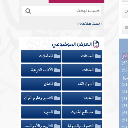
[
بحث متقدم
]
العرض الموضوعي
العبادات
المعاملات
الكل
العادات
الآداب الشرعية
يل لفوائد كتاب التفصيل الجامع
تنزيل
أصول الفقه
المنطق
العقيدة
التفسير وعلوم القرآن
مصطلح الحديث
السيرة
التصوف والصوفية
التاريخ والأمم السابقة