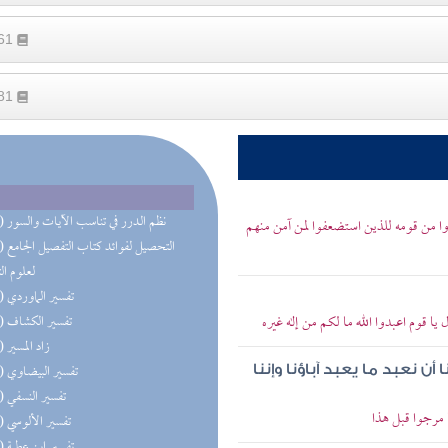
161
681
(52) نظم الدرر في تناسب الآيات والسور
روا من قومه للذين استضعفوا لمن آمن منهم
(52) التحص
لعلوم ال
(51) تفسير الماوردي
يا قوم اعبدوا الله ما لكم من إله غيره
(51) تفسير الكشاف
(51) زاد المسير
(51) تفسير البيضاوي
ن نعبد ما يعبد آباؤنا وإننا
(51) تفسير النسفي
 مرجوا قبل هذا
(51) تفسير الألوسي
(51) تفسير ابن عطية