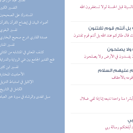
(13) تفسير عبد الرزاق
لسيئة قبل الحسنة لولا تستغفرون الله
(6) التفسير الكبير
(6) المستدرك على الصحيحين
(6) أضواء البيان في إيضاح القرآن بالقرآن
 بل أنتم قوم تفتنون
(4) تفسير البغوي
 قال طائركم عند الله بل أنتم قوم تفتنون
(4) عمدة القاري شرح صحيح البخاري
(3) تفسير المنار
ولا يصلحون
(3) كشف المعاني في المتشابه من المثاني
 رهط يفسدون في الأرض ولا يصلحون
(3) فتح القدير الجامع بين فني الرواية والدراية
(3) تفسير ابن كثير
م عليهم السلام
(2) الأحاديث المختارة
 قومه بالأحقاف
(2) الإكليل في استنباط التنزيل
(2) الكامل في التاريخ
(2) سبل الهدى والرشاد في سيرة خير العباد
شرا منا واحدا نتبعه إنا إذا لفي ضلال
بي
 أبلغتكم رسالة ربي