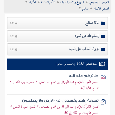
العرض الموضوعي
التاريخ والأمم السابقة
الأمم السابقة
الأنبياء
تراجم الأعلام
قصص الأنبياء
صالح
ناقة صالح
241
إنعام الله على ثمود
161
نزول العذاب على ثمود
681
عدد النتائج : 1055
في البحث عن (صالح)
طائركم عند الله
تفسير القرآن للإمام عبد الرزاق بن همام الصنعاني > تفسير سورة النمل >
تفسير الآية 47
تسعة رهط يفسدون في الأرض ولا يصلحون
تفسير القرآن للإمام عبد الرزاق بن همام الصنعاني > تفسير سورة النمل >
تفسير الآيات من 48 إلى 50