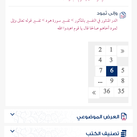
وإلى ثمود
الدر المنثور في التفسير بالمأثور > تفسير سورة هود > تفسير قوله تعالى وإلى
ثمود أخاهم صالحا قال يا قوم اعبدوا الله
2
1
4
3
7
6
5
...
9
8
36
35
العرض الموضوعي
تصنيف الكتب