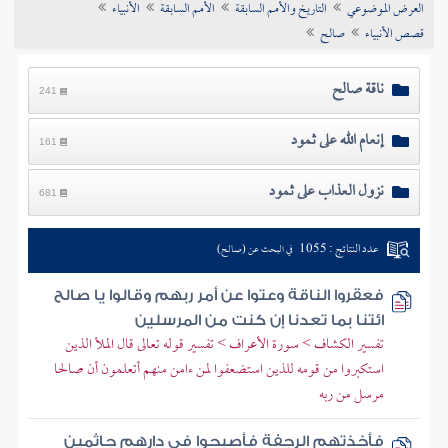
العرض الموضوعي
التاريخ والأمم السابقة
الأمم السابقة
الأنبياء
تراجم الأعلام
قصص الأنبياء
صالح
ناقة صالح
241
إنعام الله على ثمود
161
نزول العذاب على ثمود
681
عدد النتائج : 1055
في البحث عن (صالح)
فعقروا الناقة وعتوا عن أمر ربهم وقالوا يا صالح
ائتنا بما تعدنا إن كنت من المرسلين
تفسير الكشاف > سورة الأعراف > تفسير قوله تعالى قال الملأ الذين
استكبروا من قومه للذين استضعفوا لمن ءامن منهم أتعلمون أن صالحا
مرسل من ربه
فأخذتهم الرجفة فأصبحوا في دارهم جاثمين