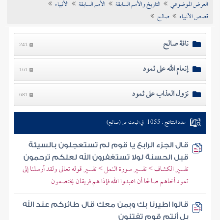
العرض الموضوعي
التاريخ والأمم السابقة
الأمم السابقة
الأنبياء
تراجم الأعلام
قصص الأنبياء
صالح
ناقة صالح
241
إنعام الله على ثمود
161
نزول العذاب على ثمود
681
عدد النتائج : 1055
في البحث عن (صالح)
قال الجزء الرابع يا قوم لم تستعجلون بالسيئة
قبل الحسنة لولا تستغفرون الله لعلكم ترحمون
تفسير الكشاف > تفسير سورة النمل > تفسير قوله تعالى ولقد أرسلنا إلى
ثمود أخاهم صالحا أن اعبدوا الله فإذا هم فريقان يختصمون
قالوا اطيرنا بك وبمن معك قال طائركم عند الله
بل أنتم قوم تفتنون