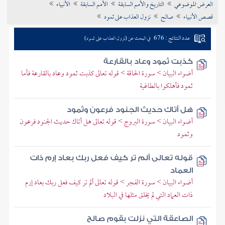
العرض الموضوعي
التاريخ والأمم السابقة
الأمم السابقة
الأنبياء
تراجم الأعلام
قصص الأنبياء
صالح
نزول العذاب على ثمود
عدد النتائج : 676
في البحث عن (نزول العذاب على ثمود)
كذبت ثمود وعاد بالقارعة
أضواء البيان > سورة الحاقة > قوله تعالى كذبت ثمود وعاد بالقارعة فأما
ثمود فأهلكوا بالطاغية
هل أتاك حديث الجنود فرعون وثمود
أضواء البيان > سورة البروج > قوله تعالى هل أتاك حديث الجنود فرعون
وثمود
قوله تعالى ألم تر كيف فعل ربك بعاد إرم ذات
العماد
أضواء البيان > سورة الفجر > قوله تعالى ألم تر كيف فعل ربك بعاد إرم
ذات العماد التي لم يخلق مثلها في البلاد
الصاعقة التي نزلت بقوم صالح