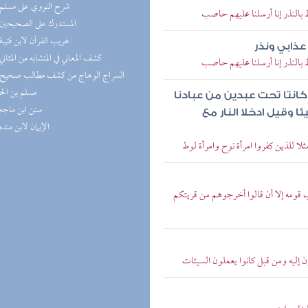
(2) شرح النووي على مسلم
 بالنذر إنا أرسلنا عليهم حاصب
(2) المستدرك على الصحيحين
(1) غريب القرآن لابن قتيبة
ذابي ونذر
(1) كشف المعاني في المتشابه من المثاني
 بالنذر إنا أرسلنا عليهم حاصب
مسلم بن ال
 كانتا تحت عبدين من عبادنا
(1) سنن ابن ماجه
 وقيل ادخلا النار مع
(1) الإيمان لابن منده
لا للذين كفروا امرأة نوح وامرأة لوط
ب قومه إلا أن قالوا أخرجوهم من قريتكم
ن إليه ومن قبل كانوا يعملون السيئات