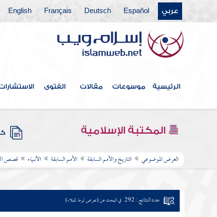
عربي
Español
Deutsch
Français
English
الرئيسية
موسوعات
مقالات
الفتوى
الاستشارات
المكتبة الإسلامية
كتب
العرض الموضوعي
التاريخ والأمم السابقة
الأمم السابقة
الأنبياء
قصص الأن
عدد النتائج : 292
في البحث عن (تعرض لوط للبلاء)