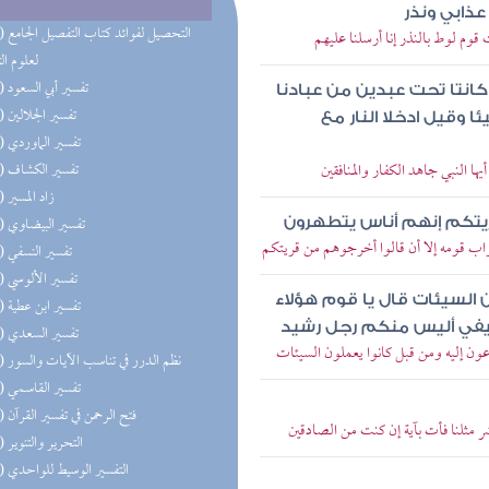
ذابي ونذر
(12) التحص
 قوم لوط بالنذر إنا أرسلنا عليهم
لعلوم ال
(12) تفسير أبي السعود
 كانتا تحت عبدين من عبادنا
(12) تفسير الجلالين
 وقيل ادخلا النار مع
(12) تفسير الماوردي
يها النبي جاهد الكفار والمنافقين
(12) تفسير الكشاف
(12) زاد المسير
(12) تفسير البيضاوي
ريتكم إنهم أناس يتطهرون
واب قومه إلا أن قالوا أخرجوهم من قريتكم
(12) تفسير النسفي
(12) تفسير الألوسي
 السيئات قال يا قوم هؤلاء
(12) تفسير ابن عطية
ضيفي أليس منكم رجل رشيد
(12) تفسير السعدي
عون إليه ومن قبل كانوا يعملون السيئات
(12) نظم الدرر في تناسب الآيات والسور
(12) تفسير القاسمي
(12) فتح الرحمن في تفسير القرآن
شر مثلنا فأت بآية إن كنت من الصادقين
(10) التحرير والتنوير
(10) التفسير الوسيط للواحدي