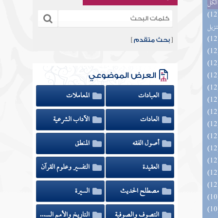
الكل
يل لفوائد كتاب التفصيل الجامع
تنزيل
[
بحث متقدم
]
العرض الموضوعي
العبادات
المعاملات
العادات
الآداب الشرعية
أصول الفقه
المنطق
العقيدة
التفسير وعلوم القرآن
مصطلح الحديث
السيرة
التصوف والصوفية
التاريخ والأمم السابقة