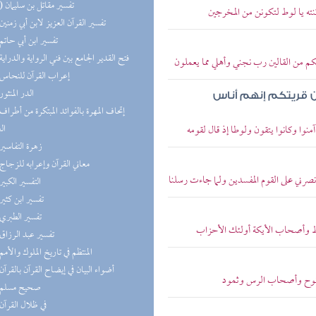
(10) تفسير مقاتل بن سليمان
تنته يا لوط لتكونن من المخرجين
(9) تفسير القرآن العزيز لابن أبي زمنين
(7) تفسير ابن أبي حاتم
(7) فتح القدير الجامع بين فني الرواية والدراية
لكم من القالين رب نجني وأهلي مما يعملون
(7) إعراب القرآن للنحاس
(6) الدر المنثور
من قريتكم إنهم أناس
ال
منوا وكانوا يتقون ولوطا إذ قال لقومه
(6) زهرة التفاسير
(5) معاني القرآن وإعرابه للزجاج
صرني على القوم المفسدين ولما جاءت رسلنا
(4) التفسير الكبير
(4) تفسير ابن كثير
(4) تفسير الطبري
وط وأصحاب الأيكة أولئك الأحزاب
(4) تفسير عبد الرزاق
(2) المنتظم في تاريخ الملوك والأمم
(2) أضواء البيان في إيضاح القرآن بالقرآن
م نوح وأصحاب الرس وثمود
(2) صحيح مسلم
(2) في ظلال القرآن