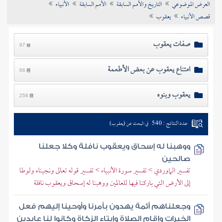
العرض الموضوعي
التاريخ والأمم السابقة
الأمم السابقة
الأنبياء
تراجم الأعلام
قصص الأنبياء
يعقوب
صفات يعقوب
97
امتناع يعقوب عن بعض الأطعمة
66
يعقوب وبنوه
258
عدد النتائج : 540
في البحث عن (يعقوب)
ووهبنا له إسحاق ويعقوب نافلة وكلا جعلنا
صالحين
تفسير الماوردي > تفسير سورة الأنبياء > تفسير قوله تعالى ونجيناه ولوطا
إلى الأرض التي باركنا فيها للعالمين ووهبنا له إسحاق ويعقوب نافلة
وجعلناهم أئمة يهدون بأمرنا وأوحينا إليهم فعل
الخيرات وإقام الصلاة وإيتاء الزكاة وكانوا لنا عابدين