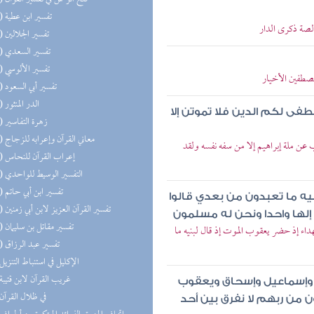
(23) تفسير ابن عطية
لصة ذكرى الدار
(23) تفسير الجلالين
(23) تفسير السعدي
(23) تفسير الألوسي
مصطفين الأخيار
(23) تفسير أبي السعود
(21) الدر المنثور
طفى لكم الدين فلا تموتن إلا
(21) زهرة التفاسير
(19) معاني القرآن وإعرابه للزجاج
عن ملة إبراهيم إلا من سفه نفسه ولقد
(19) إعراب القرآن للنحاس
(16) التفسير الوسيط للواحدي
(16) تفسير ابن أبي حاتم
يه ما تعبدون من بعدي قالوا
(14) تفسير القرآن العزيز لابن أبي زمنين
 إلها واحدا ونحن له مسلمون
(11) تفسير مقاتل بن سليمان
داء إذ حضر يعقوب الموت إذ قال لبنيه ما
(11) تفسير عبد الرزاق
(8) الإكليل في استنباط التنزيل
(8) غريب القرآن لابن قتيبة
اهيم وإسماعيل وإسحاق ويعقوب
(6) في ظلال القرآن
ن من ربهم لا نفرق بين أحد