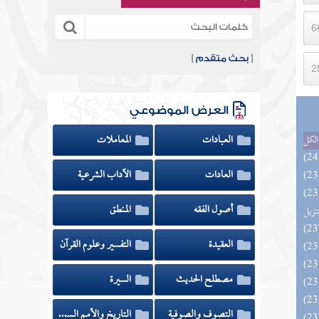
[
بحث متقدم
]
العرض الموضوعي
العبادات
المعاملات
الكل
العادات
الآداب الشرعية
يل لفوائد كتاب التفصيل الجامع
أصول الفقه
المنطق
تنزيل
العقيدة
التفسير وعلوم القرآن
مصطلح الحديث
السيرة
التصوف والصوفية
التاريخ والأمم السابقة