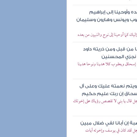
ده وأوحينا إلى إبراهيم
وب ويونس وهارون وسليمان
يك كما أوحينا إلى نوح والنبيين من بعده
 من قبل ومن ذريته داود
نجزي المحسنين
ه إسحاق ويعقوب كلا هدينا ونوحا هدينا
ويتم نعمته عليك وعلى آل
إسحاق إن ربك عليم حكيم
وجل قال يا بني لا تقصص رؤياك على إخوتك
بة إن أبانا لفي ضلال مبين
جل لقد كان في يوسف وإخوته آيات