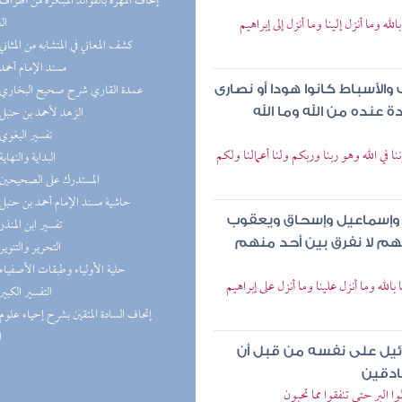
ال
ه وما أنزل إلينا وما أنزل إلى إبراهيم
(3) كشف المعاني في المتشابه من المثاني
(3) مسند الإمام أحمد
(3) عمدة القاري شرح صحيح البخاري
الأسباط كانوا هودا أو نصارى
(3) الزهد لأحمد بن حنبل
عنده من الله وما الله
(2) تفسير البغوي
 في الله وهو ربنا وربكم ولنا أعمالنا ولكم
(2) البداية والنهاية
(2) المستدرك على الصحيحين
(2) حاشية مسند الإمام أحمد بن حنبل
هيم وإسماعيل وإسحاق ويعقوب
(2) تفسير ابن المنذر
هم لا نفرق بين أحد منهم
(2) التحرير والتنوير
(2) حلية الأولياء وطبقات الأصفياء
لله وما أنزل علينا وما أنزل على إبراهيم
(2) التفسير الكبير
ا
رائيل على نفسه من قبل أن
صادقين
 البر حتى تنفقوا مما تحبون