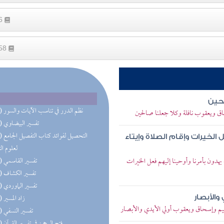
66
258
لحين
(24) نظم الدرر في تناسب الآيات والسور
حاق ويعقوب نافلة وكلا جعلنا صالحين
(23) تفسير البيضاوي
(23) التحص
لخيرات وإقام الصلاة وإيتاء
لعلوم ال
 يهدون بأمرنا وأوحينا إليهم فعل الخيرات
(23) تفسير القاسمي
(23) تفسير الكشاف
(23) تفسير الماوردي
(23) زاد المسير
والأبصار
هيم وإسحاق ويعقوب أولي الأيدي والأبصار
(23) تفسير النسفي
(23) فتح الرحمن في تفسير القرآن