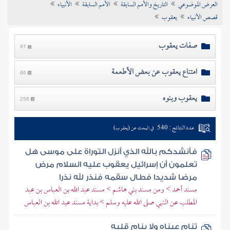
العرض الموضوعي
التاريخ والأمم السابقة
الأمم السابقة
الأنبياء
تراجم الأعلام
قصص الأنبياء
يعقوب
صفات يعقوب
97
امتناع يعقوب عن بعض الأطعمة
66
يعقوب وبنوه
258
عدد النتائج : 540
في البحث عن (يعقوب)
فأنشدكم بالله الذي أنزل التوراة على موسى هل
تعلمون أن إسرائيل يعقوب عليه السلام مرض
مرضا شديدا فطال سقمه فنذر لله نذرا
مسند أحمد > ومن مسند بني هاشم > مسند عبد الله بن العباس بن عبد
المطلب عن النبي صلى الله عليه وسلم > بداية مسند عبد الله بن العباس
تنام عيناه ولا ينام قلبه