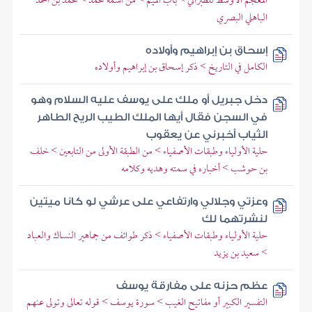
المعجم الأوسط للطبراني > باب الميم > من اسمه محمد > محمد بن أحمد
الباهلي البصري
إسحاق بن إبراهيم وأولاده
الكامل في التاريخ > ذكر إسحاق بن إبراهيم وأولاده
دخل جبريل أو ملك على يوسف عليه السلام وهو
في السجن فقال أيها الملك الطيب الريح الطاهر
الثياب أخبرني عن يعقوب
حلية الأولياء وطبقات الأصفياء > من الطبقة الأولى من التابعين > خلف
بن حوشب > أخباره في سمته وهديه وكلامه
وعزتي وجلالي وارتفاعي على عرشي لو كانا ميتين
لنشرتهما لك
حلية الأولياء وطبقات الأصفياء > ذكر طوائف من جماهير النساك والعباد
> سعيد بن يزيد
عظم حزنه على مفارقة يوسف
التفسير الكبير أو مفاتيح الغيب > سورة يوسف > قوله تعالى وتولى عنهم