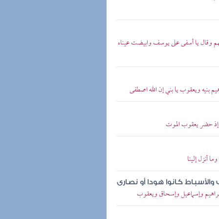
نهم وقال يا أسفى على يوسف وابيضت عيناه
هيم بنيه ويعقوب يا بني إن الله اصطفى
ء إذ حضر يعقوب الموت
ما أنزل إلينا
الأسباط كانوا هودا أو نصارى
ن إبراهيم وإسماعيل وإسحاق ويعقوب