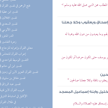
المطلب عن النبي صلى الله عليه وسلم >
(23) فتح الرحمن في تفسير القرآن
(23) تفسير ابن عطية
(23) تفسير الجلالين
 إسحاق ويعقوب وكلا جعلنا
(23) تفسير السعدي
(23) تفسير الألوسي
لهم وما يعبدون من دون الله وهبنا له
(21) الدر المنثور
(21) زهرة التفاسير
(19) معاني القرآن وإعرابه للزجاج
(19) إعراب القرآن للنحاس
 تذكر يوسف حتى تكون حرضا أو تكون من
(16) التفسير الوسيط للواحدي
(16) تفسير ابن أبي حاتم
(14) تفسير القرآن العزيز لابن أبي زمنين
لحين
(11) تفسير مقاتل بن سليمان
ويعقوب نافلة وكلا جعلنا صالحين "
(11) تفسير عبد الرزاق
(8) غريب القرآن لابن قتيبة
لخليل وابنه إسماعيل المسجد
(8) الإكليل في استنباط التنزيل
(6) في ظلال القرآن
لد إسحاق عليه الصلاة والسلام