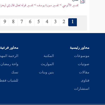
تفسير الألوسي > تفسير سورة يوسف > تفسير قوله تعالى قال إني ليحزنن
9
8
7
6
5
4
3
2
1
محاور رئيسية
محاور فرعية
موسوعات
المكتبة
الرحمة المهد
صوتيات
المواريث
واحة رمضان
مقالات
بنين وبنات
نسك
فتاوى
للشباب فقط
استشارات