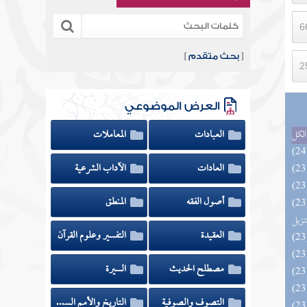
[
بحث متقدم
]
العرض الموضوعي
العبادات
المعاملات
الكل
العادات
الآداب الشرعية
أصول الفقه
المنطق
يل لفوائد كتاب التفصيل الجامع
تنزيل
العقيدة
التفسير وعلوم القرآن
مصطلح الحديث
السيرة
التصوف والصوفية
التاريخ والأمم السابقة