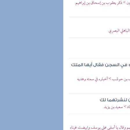
لين > ذكر يعقوب بن إسحاق بن إبراهيم
الباهلي البصري
في السجن فقال أيها الملك
خلف بن حوشب > أخباره في سمته وهديه
ن لنشرتهما لك
اد > سعيد بن يزيد
نهم وقال يا أسفى على يوسف وابيضت عيناه