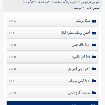
العرض الموضوعي
التاريخ والأمم السابقة
الأمم السابقة
الأنبياء
تراجم الأعلام
قصص الأنبياء
يوسف
صفة يوسف
293
أعطي يوسف شطر الجمال
62
رؤيا ملك مصر
101
فتنة امرأة العزيز
327
اجتماع بني إسرائيل
110
رؤية النبي ليوسف
62
يوسف أكرم الناس
210