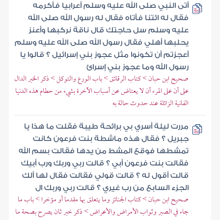
أتى النبي صلى الله عليه وسلم أعرابيا فأكرمه
فقال له ائتنا فأتاه فقال له رسول الله صلى الله
عليه وسلم سل حاجتك قال ناقة نركبها وأعنز
يحلبها أهلي فقال رسول الله صلى الله عليه وسلم
أعجزتم أن تكونوا مثل عجوز بني إسرائيل ؟ قالوا يا
رسول الله وما عجوز بني إسرائ
صحيح ابن حبان > كتاب الرقائق > باب الورع والتوكل > ذكر الخبر الدال
على أن على المرء أن لا يعتاض عن أسباب الآخرة بشيء من حطام هذه الدنيا
الفانية الزائلة عند حدوث حالة به
مررت ليلة أسري بي برائحة طيبة فقلت ما هذا يا
جبريل ؟ فقال هذه ماشطة بنت فرعون كانت
تمشطها فوقع المشط من يدها فقالت بسم الله
فقالت بنت فرعون أبي ؟ قالت ربي وربك ورب أبيك
قالت أقول له ؟ قالت قولي فقالت فقال لها ألك
الجزء السابع من رب غيري ؟ قالت ربي وربك ال
صحيح ابن حبان > كتاب الجنائز وما يتعلق بها مقدما أو مؤخرا > باب ما
جاء في الصبر وثواب الأمراض والأعراض > ذكر خبر ثان يصرح بصحة ما