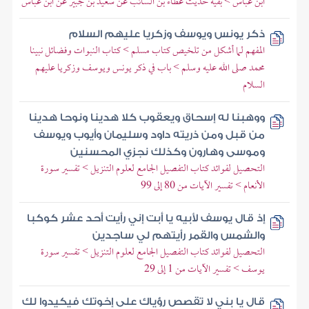
ابن عباس > بقية حديث عطاء بن السائب عن سعيد بن جبير عن ابن عباس
ذكر يونس ويوسف وزكريا عليهم السلام
المفهم لما أشكل من تلخيص كتاب مسلم > كتاب النبوات وفضائل نبينا
محمد صلى الله عليه وسلم > باب في ذكر يونس ويوسف وزكريا عليهم
السلام
ووهبنا له إسحاق ويعقوب كلا هدينا ونوحا هدينا
من قبل ومن ذريته داود وسليمان وأيوب ويوسف
وموسى وهارون وكذلك نجزي المحسنين
التحصيل لفوائد كتاب التفصيل الجامع لعلوم التنزيل > تفسير سورة
الأنعام > تفسير الآيات من 80 إلى 99
إذ قال يوسف لأبيه يا أبت إني رأيت أحد عشر كوكبا
والشمس والقمر رأيتهم لي ساجدين
التحصيل لفوائد كتاب التفصيل الجامع لعلوم التنزيل > تفسير سورة
يوسف > تفسير الآيات من 1 إلى 29
قال يا بني لا تقصص رؤياك على إخوتك فيكيدوا لك