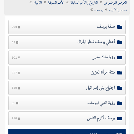
العرض الموضوعي
التاريخ والأمم السابقة
الأمم السابقة
الأنبياء
تراجم الأعلام
قصص الأنبياء
يوسف
صفة يوسف
293
أعطي يوسف شطر الجمال
62
رؤيا ملك مصر
101
فتنة امرأة العزيز
327
اجتماع بني إسرائيل
110
رؤية النبي ليوسف
62
يوسف أكرم الناس
210