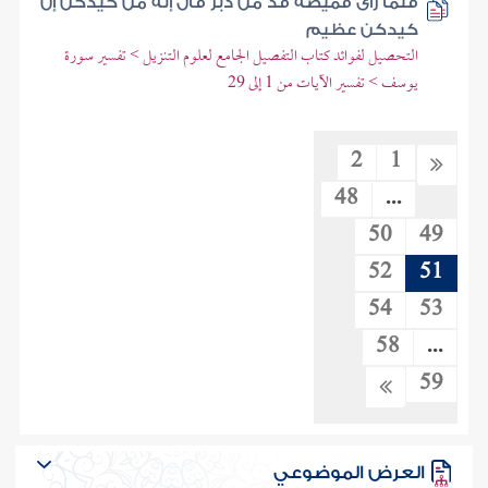
فلما رأى قميصه قد من دبر قال إنه من كيدكن إن
كيدكن عظيم
التحصيل لفوائد كتاب التفصيل الجامع لعلوم التنزيل > تفسير سورة
يوسف > تفسير الآيات من 1 إلى 29
2
1
48
...
50
49
52
51
54
53
58
...
59
العرض الموضوعي