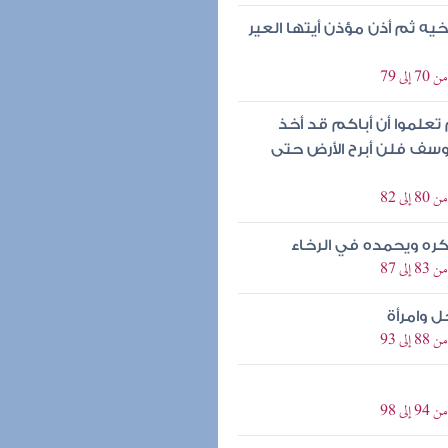
 ثم أذن مؤذن أيتها العير
 79
تعلموا أن أباكم قد أخذ
سف فلن أبرح الأرض حتى
 82
كره ويحمده في الرخاء
 87
 وامرأة
 93
 98