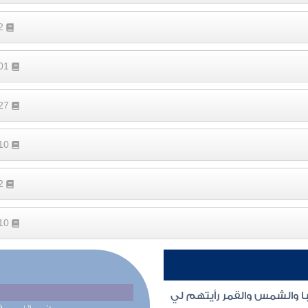
62
101
327
110
62
210
با والشمس والقمر رأيتهم لي