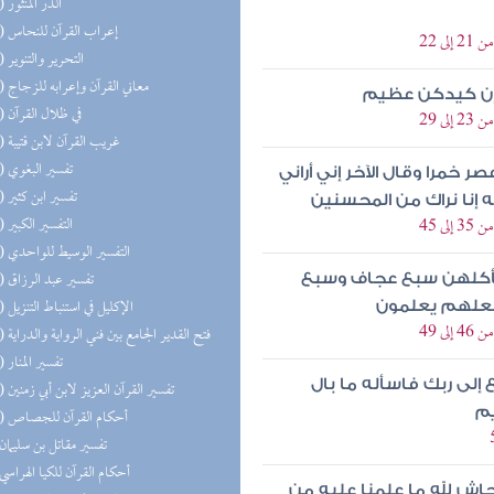
(59) الدر المنثور
(53) إعراب القرآن للنحاس
 22
(51) التحرير والتنوير
(50) معاني القرآن وإعرابه للزجاج
 إن كيدكن عظيم
(45) في ظلال القرآن
 29
(32) غريب القرآن لابن قتيبة
(30) تفسير البغوي
 خمرا وقال الآخر إني أراني
(29) تفسير ابن كثير
ه إنا نراك من المحسنين
(29) التفسير الكبير
 45
(24) التفسير الوسيط للواحدي
(24) تفسير عبد الرزاق
يأكلهن سبع عجاف وسبع
(23) الإكليل في استنباط التنزيل
 لعلهم يعلمون
 49
(20) فتح القدير الجامع بين فني الرواية والدراية
(16) تفسير المنار
 إلى ربك فاسأله ما بال
(15) تفسير القرآن العزيز لابن أبي زمنين
يم
(12) أحكام القرآن للجصاص
(9) تفسير مقاتل بن سليمان
(9) أحكام القرآن للكيا الهراسي
ش لله ما علمنا عليه من