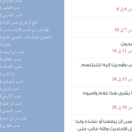
(70) تفسير الماوردي
(69) زهرة التفاسير
ى 6
(68) تفسير القاسمي
(67) فتح الرحمن في تفسير القرآن
 10
(67) نظم الدرر في تناسب الآيات والسور
(67) التحص
لعلوم ال
اصحون
 14
(66) تفسير أبي السعود
(66) تفسير الجلالين
 وأوحينا إليه لتنبئنهم
(66) تفسير الكشاف
(66) زاد المسير
 18
(66) تفسير البيضاوي
(66) تفسير النسفي
 بشرى هذا غلام وأسروه
(66) تفسير الألوسي
(66) تفسير ابن عطية
 20
(66) تفسير السعدي
(65) تفسير ابن أبي حاتم
ى أن ينفعنا أو نتخذه ولدا
(64) تفسير الطبري
الأحاديث والله غالب على