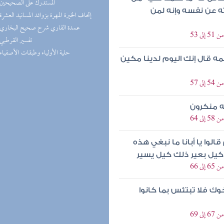
(9) المستدرك على الصحيحين
ته عن نفسه وإنه لمن
(9) إتحاف الخيرة المهرة بزوائد المسانيد العشرة
(8) عمدة القاري شرح صحيح البخاري
 53
(7) تفسير القرطبي
(7) حلية الأولياء وطبقات الأصفياء
ه قال إنك اليوم لدينا مكين
 57
 منكرون
 64
وا يا أبانا ما نبغي هذه
اد كيل بعير ذلك كيل يسير
 66
خوك فلا تبتئس بما كانوا
 69