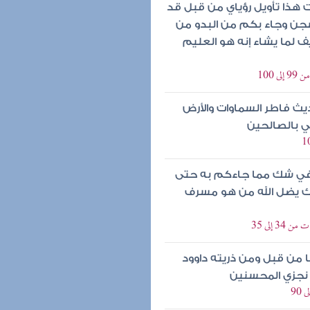
ت هذا تأويل رؤياي من قبل قد
جن وجاء بكم من البدو من
ف لما يشاء إنه هو العليم
100
ديث فاطر السماوات والأرض
ي بالصالحين
 في شك مما جاءكم به حتى
لك يضل الله من هو مسرف
 إلى 35
 من قبل ومن ذريته داوود
نجزي المحسنين