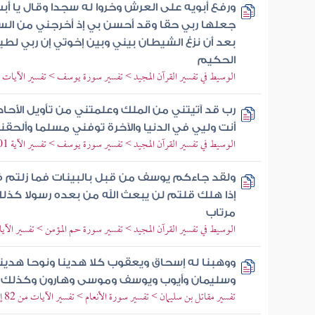
ورفع أبويه على العرش وخروا له سجدا وقال يا أب
جعلها ربي حقا وقد أحسن بي إذ أخرجني من الس
بعد أن نزغ الشيطان بيني وبين إخوتي إن ربي لطي
الحكيم
الوسيط في تفسير القرآن المجيد > تفسير سورة يوسف > تفسير الآيات من 99 إلى 
رب قد آتيتني من الملك وعلمتني من تأويل الأحا
أنت وليي في الدنيا والآخرة توفني مسلما وألحقن
الوسيط في تفسير القرآن المجيد > تفسير سورة يوسف > تفسير الآية 101
ولقد جاءكم يوسف من قبل بالبينات فما زلتم
إذا هلك قلتم لن يبعث الله من بعده رسولا كذ
مرتاب
الوسيط في تفسير القرآن المجيد > تفسير سورة حم المؤمن > تفسير الآيات من 34
ووهبنا له إسحاق ويعقوب كلا هدينا ونوحا هدينا
وسليمان وأيوب ويوسف وموسى وهارون وكذلك 
تفسير مقاتل بن سليمان > تفسير سورة الأنعام > تفسير الآيات من 82 إلى 90