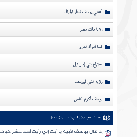
أعطي يوسف شطر الجمال
رؤيا ملك مصر
فتنة امرأة العزيز
اجتماع بني إسرائيل
رؤية النبي ليوسف
يوسف أكرم الناس
عدد النتائج : 1753
في البحث عن (يوسف)
إذ قال يوسف لأبيه يا أبت إني رأيت أحد عشر كوك