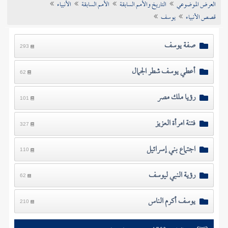
العرض الموضوعي
التاريخ والأمم السابقة
الأمم السابقة
الأنبياء
تراجم الأعلام
قصص الأنبياء
يوسف
صفة يوسف
293
أعطي يوسف شطر الجمال
62
رؤيا ملك مصر
101
فتنة امرأة العزيز
327
اجتماع بني إسرائيل
110
رؤية النبي ليوسف
62
يوسف أكرم الناس
210