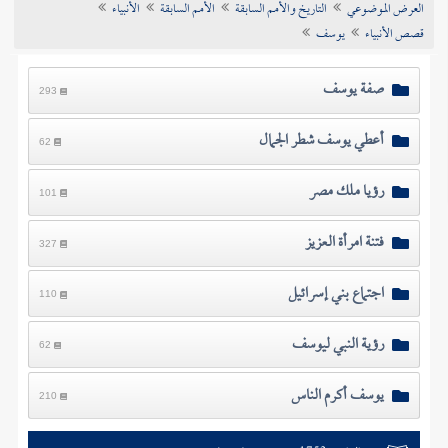
العرض الموضوعي
التاريخ والأمم السابقة
الأمم السابقة
الأنبياء
تراجم الأعلام
قصص الأنبياء
يوسف
صفة يوسف
293
أعطي يوسف شطر الجمال
62
رؤيا ملك مصر
101
فتنة امرأة العزيز
327
اجتماع بني إسرائيل
110
رؤية النبي ليوسف
62
يوسف أكرم الناس
210