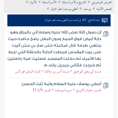
العرض الموضوعي
التاريخ والأمم السابقة
الأمم السابقة
الأنبياء
تراجم الأعلام
قصص الأنبياء
يوسف
أعطي يوسف شطر الجمال
عدد النتائج : 62
في البحث عن (أعطي يوسف شطر الجمال)
أن رسول الله صلى الله عليه وسلم أتي بالبراق وهو
دابة أبيض فوق الحمار ودون البغل يضع حافره حيث
ينتهي طرفه قال فركبته حتى سار بي حتى أتيت
على بيت المقدس فربطت الدابة بالحلقة التي تربط
بها الأنبياء ثم دخلت المسجد فصليت فيه ركعتين
ثم خرجت فأتاني جبريل بإناء م
مسند أبي يعلى الموصلي > مسند أنس بن مالك > ثابت البناني عن أنس
أعطي يوسف عليه السلام وأمه ثلث الحسن
تفسير سفيان الثوري > سورة يوسف > تفسير الآية 31