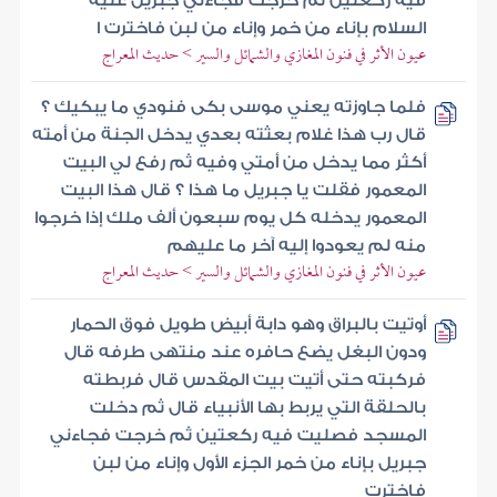
فيه ركعتين ثم خرجت فجاءني جبريل عليه
السلام بإناء من خمر وإناء من لبن فاخترت ا
عيون الأثر في فنون المغازي والشمائل والسير > حديث المعراج
فلما جاوزته يعني موسى بكى فنودي ما يبكيك ؟
قال رب هذا غلام بعثته بعدي يدخل الجنة من أمته
أكثر مما يدخل من أمتي وفيه ثم رفع لي البيت
المعمور فقلت يا جبريل ما هذا ؟ قال هذا البيت
المعمور يدخله كل يوم سبعون ألف ملك إذا خرجوا
منه لم يعودوا إليه آخر ما عليهم
عيون الأثر في فنون المغازي والشمائل والسير > حديث المعراج
أوتيت بالبراق وهو دابة أبيض طويل فوق الحمار
ودون البغل يضع حافره عند منتهى طرفه قال
فركبته حتى أتيت بيت المقدس قال فربطته
بالحلقة التي يربط بها الأنبياء قال ثم دخلت
المسجد فصليت فيه ركعتين ثم خرجت فجاءني
جبريل بإناء من خمر الجزء الأول وإناء من لبن
فاخترت