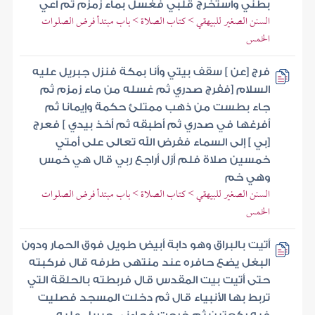
بطني واستخرج قلبي فغسل بماء زمزم ثم أعي
السنن الصغير للبيهقي > كتاب الصلاة > باب مبتدأ فرض الصلوات
الخمس
فرج [عن ] سقف بيتي وأنا بمكة فنزل جبريل عليه
السلام [ففرج صدري ثم غسله من ماء زمزم ثم
جاء بطست من ذهب ممتلئ حكمة وإيمانا ثم
أفرغها في صدري ثم أطبقه ثم أخذ بيدي ] فعرج
[بي ] إلى السماء ففرض الله تعالى على أمتي
خمسين صلاة فلم أزل أراجع ربي قال هي خمس
وهي خم
السنن الصغير للبيهقي > كتاب الصلاة > باب مبتدأ فرض الصلوات
الخمس
أتيت بالبراق وهو دابة أبيض طويل فوق الحمار ودون
البغل يضع حافره عند منتهى طرفه قال فركبته
حتى أتيت بيت المقدس قال فربطته بالحلقة التي
تربط بها الأنبياء قال ثم دخلت المسجد فصليت