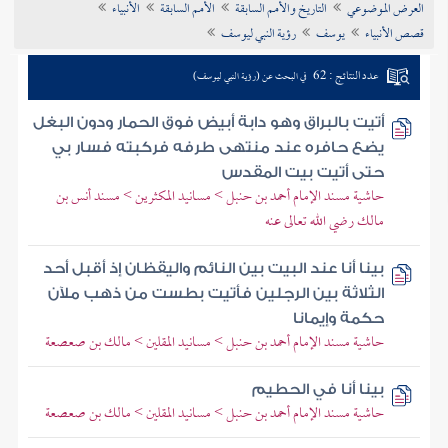
العرض الموضوعي
التاريخ والأمم السابقة
الأمم السابقة
الأنبياء
تراجم الأعلام
قصص الأنبياء
يوسف
رؤية النبي ليوسف
عدد النتائج : 62
في البحث عن (رؤية النبي ليوسف)
أتيت بالبراق وهو دابة أبيض فوق الحمار ودون البغل
يضع حافره عند منتهى طرفه فركبته فسار بي
حتى أتيت بيت المقدس
حاشية مسند الإمام أحمد بن حنبل > مسانيد المكثرين > مسند أنس بن
مالك رضي الله تعالى عنه
بينا أنا عند البيت بين النائم واليقظان إذ أقبل أحد
الثلاثة بين الرجلين فأتيت بطست من ذهب ملآن
حكمة وإيمانا
حاشية مسند الإمام أحمد بن حنبل > مسانيد المقلين > مالك بن صعصعة
بينا أنا في الحطيم
حاشية مسند الإمام أحمد بن حنبل > مسانيد المقلين > مالك بن صعصعة