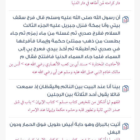
دار كرامته لمن أطاعه في دار الدنيا
أن رسول الله صلى الله عليه وسلم قال فرج سقف
بيتي وأنا بمكة فنزل جبريل عليه الجزء الثالث
السلام ففرج صدري ثم غسله من ماء زمزم ثم جاء
بطست من ذهب ممتلئ حكمة وإيمانا فأفرغها
في صدري ثم أطبقه ثم أخذ بيدي فعرج بي إلى
السماء فلما جاء السماء الدنيا فافتتح فقال م
الأحاديث المختارة > مسند أبي بن كعب الأنصاري رضي الله عنه > أنس بن
مالك خادم النبي صلى الله عليه وسلم عن أبي رضي الله عنه
بينا أنا عند البيت بين النائم واليقظان إذ سمعت
قائلا يقول أحد الثلاثة بين الرجلين
المفهم لما أشكل من تلخيص كتاب مسلم > كتاب الإيمان > باب في شق
صدر النبي ثانية وتطهير قلبه وحشوه حكمة وإيمانا عند الإسراء
أتيت بالبراق وهو دابة أبيض طويل فوق الحمار ودون
البغل
المفهم لما أشكل من تلخيص كتاب مسلم > كتاب الإيمان > باب ما خص