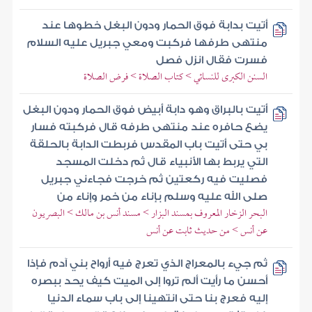
أتيت بدابة فوق الحمار ودون البغل خطوها عند
منتهى طرفها فركبت ومعي جبريل عليه السلام
فسرت فقال انزل فصل
السنن الكبرى للنسائي > كتاب الصلاة > فرض الصلاة
أتيت بالبراق وهو دابة أبيض فوق الحمار ودون البغل
يضع حافره عند منتهى طرفه قال فركبته فسار
بي حتى أتيت باب المقدس فربطت الدابة بالحلقة
التي يربط بها الأنبياء قال ثم دخلت المسجد
فصليت فيه ركعتين ثم خرجت فجاءني جبريل
صلى الله عليه وسلم بإناء من خمر وإناء من
البحر الزخار المعروف بمسند البزار > مسند أنس بن مالك > البصريون
عن أنس > من حديث ثابت عن أنس
ثم جيء بالمعراج الذي تعرج فيه أرواح بني آدم فإذا
أحسن ما رأيت ألم تروا إلى الميت كيف يحد ببصره
إليه فعرج بنا حتى انتهينا إلى باب سماء الدنيا