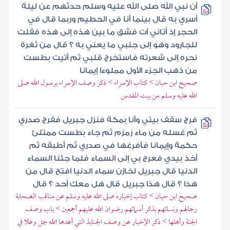
أن نبي الله صلى الله عليه وسلم حدثهم عن ليلة
أسري به قال بينما أنا في الحطيم وربما قال في
الحجر إذ أتاني آت فشق ما بين هذه إلى هذه فقلت
للجارود وهو إلى جنبي ما يعني به ؟ قال من ثغرة
نحره إلى شعرته فاستخرج قلبي ثم أتيت بطست
من ذهب الجزء الأول مملوءا إيمانا
صحيح ابن حبان > كتاب الإسراء > ذكر وصف الإسراء برسول الله صلى
الله عليه وسلم من بيت المقدس
فرج سقف بيتي وأنا بمكة فنزل جبريل ففرج صدري
ثم غسله من ماء زمزم ثم جاء بطست ممتلئ
حكمة وإيمانا فأفرغها في صدري ثم أطبقه ثم
أخذ بيدي فعرج بي إلى السماء فلما جئنا السماء
الدنيا قال جبريل لخازن سماء الدنيا افتح قال من
هذا ؟ قال هذا جبريل قال هل معك أحد ؟ قال
صحيح ابن حبان > كتاب إخباره صلى الله عليه وسلم عن مناقب الصحابة
رجالهم ونسائهم بذكر أسمائهم رضوان الله عليهم أجمعين > باب وصف
الجنة وأهلها > ذكر الإخبار عن وصف الجنابذ التي أعدها الله جل وعلا في