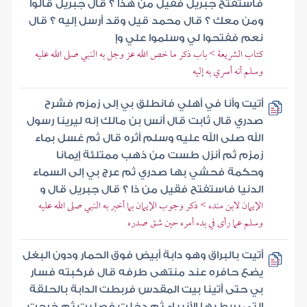
فاستفتح جبريل فقيل من هذا ؟ قال جبريل قالوا
ومن معك ؟ قال محمد قيل وقد أرسل إليه ؟ قال
نعم ففتحوا لي وسلموا علي وإ
كتاب الشريعة > باب ذكر ما خص الله عز وجل به النبي صلى الله عليه
وسلم أنه أسري به إليه
أتيت وأنا في أهلي فانطلق بي إلى زمزم فشرح
صدري قال ثابت قال أنس بن مالك إنه ليرينا رسول
الله صلى الله عليه وسلم أثره قال ثم غسل بماء
زمزم ثم أنزل طست من ذهب ممتلئة إيمانا
وحكمة فحشي بها صدري ثم عرج بي إلى السماء
الدنيا فاستفتح فقيل من ذا ؟ قال جبريل قال و
الإيمان لابن منده > ذكر وجوب الإيمان بما أخبر به النبي صلى الله عليه
وسلم عما رأى في بدء أمره حين شق صدره
أتيت بالبراق وهو دابة أبيض فوق الحمار ودون البغل
يضع حافره عند منتهى طرفه قال فركبته فسار
بي حتى أتينا بيت المقدس فربطت الدابة بالحلقة
التي يربط بها الأنبياء ثم دخلت فصليت ثم خرجت