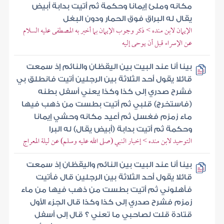
مكانه وملئ إيمانا وحكمة ثم أتيت بدابة أبيض
يقال له البراق فوق الحمار ودون البغل
الإيمان لابن منده > ذكر وجوب الإيمان بما أخبر به المصطفى عليه السلام
عن الإسراء قبل أن يوحى إليه
بينا أنا عند البيت بين اليقظان والنائم إذ سمعت
قائلا يقول أحد الثلاثة بين الرجلين أتيت فانطلق بي
فشرح صدري إلى كذا وكذا يعني أسفل بطنه
(فاستخرج) قلبي ثم أتيت بطست من ذهب فيها
ماء زمزم فغسل ثم أعيد مكانه وحشي إيمانا
وحكمة ثم أتيت بدابة (أبيض يقال) له البرا
التوحيد لابن منده > إخبار النبي (صلى الله عليه وسلم) عن ليلة المعراج
بينا أنا عند البيت بين النائم واليقظان إذ سمعت
قائلا يقول أحد الثلاثة بين الرجلين قال فأتيت
فأهلوني ثم أتيت بطست من ذهب فيها من ماء
زمزم فشرح صدري إلى كذا وكذا قال الجزء الأول
قتادة قلت لصاحبي ما تعني ؟ قال إلى أسفل