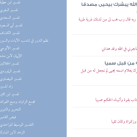
(7) تفسير ابن عطية
 الله يبشرك بيحيى مصدقا
(7) تفسير البغوي
(7) تفسير السعدي
 ربه قال رب هب لى من لدنك ذرية طيبة
(7) تفسير أبي السعود
(7) تفسير الكشاف
(7) نظم الدرر في تناسب الآيات والسور
(7) تفسير الألوسي
جوني في الله وقد هداني
(7) الإيمان لابن منده
(7) تفسير الجلالين
ه من قبل سميا
رك بغلام اسمه يحيى لم نجعل له من قبل
(7) تفسير الماوردي
(7) تفسير البيضاوي
(7) زاد المسير
(6) تفسير ابن كثير
اب بقوة وآتيناه الحكم صبيا
(6) مجمع الزاوئد ومنبع الفوائد
(6) التحرير والتنوير
(5) فيض القدير
وزكواة وكان تقيا
(5) التفسير الوسيط للواحدي
(5) الزهد لابن المبارك