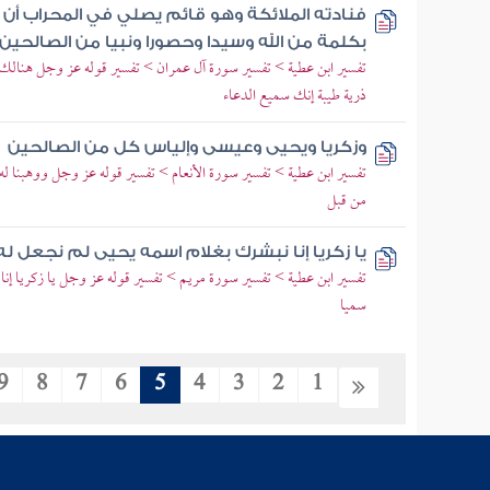
فنادته الملائكة وهو قائم يصلي في المحراب أن
بكلمة من الله وسيدا وحصورا ونبيا من الصالحين
تفسير ابن عطية > تفسير سورة آل عمران > تفسير قوله عز وجل هنالك
ذرية طيبة إنك سميع الدعاء
وزكريا ويحيى وعيسى وإلياس كل من الصالحين
تفسير ابن عطية > تفسير سورة الأنعام > تفسير قوله عز وجل ووهبنا ل
من قبل
يا زكريا إنا نبشرك بغلام اسمه يحيى لم نجعل ل
تفسير ابن عطية > تفسير سورة مريم > تفسير قوله عز وجل يا زكريا إنا 
سميا
9
8
7
6
5
4
3
2
1