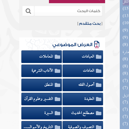
الكل
[
بحث متقدم
]
(8) إتحاف المهرة بالفوائد المبتكرة من أطراف
العرض الموضوعي
عشرة
العبادات
المعاملات
العادات
الآداب الشرعية
أصول الفقه
المنطق
(7) التحصيل لفوائد كتاب التفصيل الجامع
تنزيل
العقيدة
التفسير وعلوم القرآن
مصطلح الحديث
السيرة
التصوف والصوفية
التاريخ والأمم السابقة