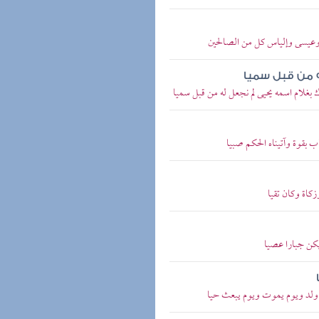
ى وعيسى وإلياس كل من الصالحين
ه من قبل سميا
ك بغلام اسمه يحيى لم نجعل له من قبل سميا
ب بقوة وآتيناه الحكم صبيا
زكاة وكان تقيا
 يكن جبارا عصيا
م ولد ويوم يموت ويوم يبعث حيا