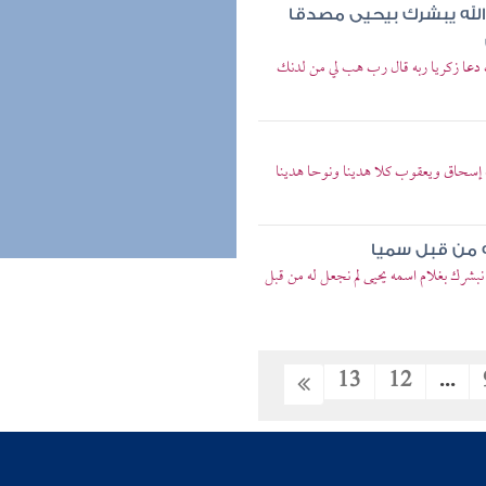
 الله يبشرك بيحيى مصدقا
 دعا زكريا ربه قال رب هب لي من لدنك
ه إسحاق ويعقوب كلا هدينا ونوحا هدينا
ه من قبل سميا
نبشرك بغلام اسمه يحيى لم نجعل له من قبل
13
12
...