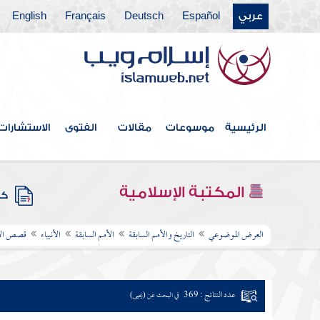
عربي
Español
Deutsch
Français
English
الرئيسية
موسوعات
مقالات
الفتوى
الاستشارات
المكتبة الإسلامية
كتب
العرض الموضوعي
التاريخ والأمم السابقة
الأمم السابقة
الأنبياء
قصص الأن
عدد النتائج : 369
في البحث عن (يحيى)