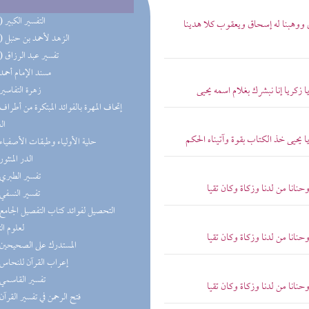
(15) التفسير الكبير
عالى ووهبنا له إسحاق ويعقوب كلا هدينا
(13) الزهد لأحمد بن حنبل
(10) تفسير عبد الرزاق
(9) مسند الإمام أحمد
يا زكريا إنا نبشرك بغلام اسمه يحيى
(9) زهرة التفاسير
ال
يا يحيى خذ الكتاب بقوة وآتيناه الحكم
(8) حلية الأولياء وطبقات الأصفياء
(8) الدر المنثور
(8) تفسير الطبري
وحنانا من لدنا وزكاة وكان تقيا
(7) تفسير النسفي
لعلوم ال
وحنانا من لدنا وزكاة وكان تقيا
(7) المستدرك على الصحيحين
(7) إعراب القرآن للنحاس
(7) تفسير القاسمي
وحنانا من لدنا وزكاة وكان تقيا
(7) فتح الرحمن في تفسير القرآن