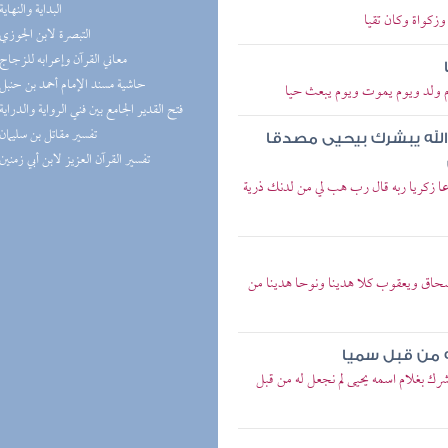
(5) البداية والنهاية
وزكواة وكان تقيا
(5) التبصرة لابن الجوزي
(4) معاني القرآن وإعرابه للزجاج
(4) حاشية مسند الإمام أحمد بن حنبل
وم ولد ويوم يموت ويوم يبعث حيا
(4) فتح القدير الجامع بين فني الرواية والدراية
(4) تفسير مقاتل بن سليمان
 الله يبشرك بيحيى مصدقا
(4) تفسير القرآن العزيز لابن أبي زمنين
عا زكريا ربه قال رب هب لي من لدنك ذرية
 إسحاق ويعقوب كلا هدينا ونوحا هدينا من
ه من قبل سميا
شرك بغلام اسمه يحيى لم نجعل له من قبل