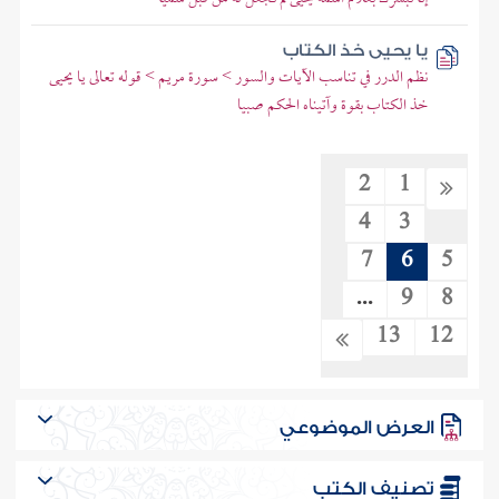
يا يحيى خذ الكتاب
نظم الدرر في تناسب الآيات والسور > سورة مريم > قوله تعالى يا يحيى
خذ الكتاب بقوة وآتيناه الحكم صبيا
2
1
4
3
7
6
5
...
9
8
13
12
العرض الموضوعي
تصنيف الكتب