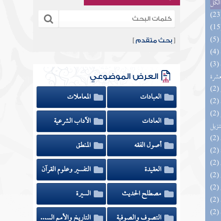
الكل
[
بحث متقدم
]
(3) إتحاف المهرة بالفوائد المبتكرة من أطراف
عشرة
العرض الموضوعي
العبادات
المعاملات
(2) التحصيل لفوائد كتاب التفصيل الجامع
العادات
الآداب الشرعية
تنزيل
أصول الفقه
المنطق
العقيدة
التفسير وعلوم القرآن
مصطلح الحديث
السيرة
التصوف والصوفية
التاريخ والأمم السابقة