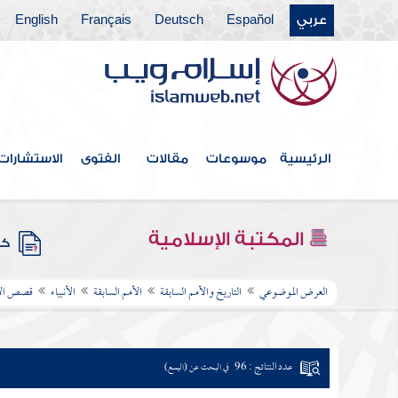
عربي
Español
Deutsch
Français
English
الرئيسية
موسوعات
مقالات
الفتوى
الاستشارات
المكتبة الإسلامية
كتب
العرض الموضوعي
التاريخ والأمم السابقة
الأمم السابقة
الأنبياء
قصص الأن
عدد النتائج : 96
في البحث عن (اليسع)