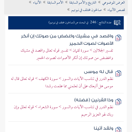
العرض الموضوعي
التاريخ والأمم السابقة
الأمم السابقة
الأنبياء
تراجم الأعلام
قصص الأنبياء
صالحون مختلف في نبوتهم
عدد النتائج : 246
في البحث عن (صالحون مختلف في نبوتهم)
واقصد في مشيك واغضض من صوتك إن أنكر
الأصوات لصوت الحمير
تفسير الجلالين > سورة لقمان > تفسير قوله تعالى واقصد في مشيك
واغضض من صوتك إن أنكر الأصوات لصوت الحمير
قال له موسى
نظم الدرر في تناسب الآيات والسور > سورة الكهف > قوله تعالى قال له
موسى هل أتبعك على أن تعلمني مما علمت رشدا
وذا القرنين (فضله)
نظم الدرر في تناسب الآيات والسور > سورة الشعراء > قوله تعالى وإن
ربك لهو العزيز الرحيم
ولقد آتينا