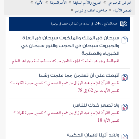
العرض الموضوعي
التاريخ والأمم السابقة
الأمم السابقة
الأنبياء
تراجم الأعلام
قصص الأنبياء
صالحون مختلف في نبوتهم
عدد النتائج : 246
في البحث عن (صالحون مختلف في نبوتهم)
سبحان ذي الملك والملكوت سبحان ذي العزة
والجبروت سبحان ذي الحجب والنور سبحان ذي
الكبرياء والعظمة
المجالسة وجواهر العلم > الجزء الثامن من كتاب المجالسة وجواهر العلم
أتبعك على أن تعلمن مما علمت رشدا
تفسير القرآن للإمام عبد الرزاق بن همام الصنعاني > تفسير سورة الكهف >
تفسير الآيات من 62 إلى 78
ولا تصعر خدك للناس
تفسير القرآن للإمام عبد الرزاق بن همام الصنعاني > تفسير سورة لقمان >
تفسير الآية 18
ولقد آتينا لقمان الحكمة