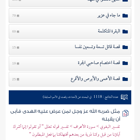
ما جاء في عزير
79
البقرة المتكلمة
69
قصة قاتل تسعة وتسعين نفسا
15
قصة اختصام صاحبي الجرة
19
قصة الأعمى والأبرص والأقرع
25
عدد النتائج : 1118
في البحث عن (أحداث وقعت في الأمم السابقة)
مثل ضربه الله عز وجل لمن عرض عليه الهدى فأبى
أن يقبله
تفسير البغوي > سورة الأعراف > تفسير قوله تعالى " أو تقولوا إنما أشرك
آباؤنا من قبل وكنا ذرية من بعدهم أفتهلكنا بما فعل المبطلون "