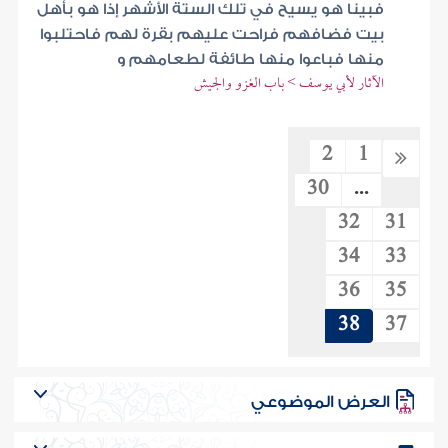
فبينا هو يسيح في تلك الستة الأشهر إذا هو بأهل
بيت فضافهم فراحت عليهم بقرة لهم فاحتلبوا
منها فباعوا منها طائفة لطعامهم و
الآثار لأبي يوسف > باب الغزو والجيش
2
1
30
...
32
31
34
33
36
35
38
37
العرض الموضوعي