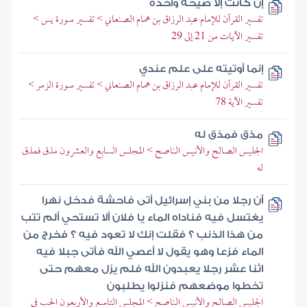
إن كانت إلا صيحة واحدة
تفسير القرآن للإمام عبد الرزاق بن همام الصنعاني > تفسير سورة يس >
تفسير الآيات من 21 إلى 29
إنما أوتيته على علم عندي
تفسير القرآن للإمام عبد الرزاق بن همام الصنعاني > تفسير سورة الزمر >
تفسير الآية 78
مذق فمذق له
الجليس الصالح والأنيس الناصح > المجلس السابع والعشرون مذق فمذق
له
أن رجلا من بني إسرائيل أتى فاحشة فدخل نهرا
يغتسل فيه فناداه الماء يا فلان ألا تستحي ألم تتب
من هذا الذنب ؟ فقلت إنك لا تعود فيه ؟ فخرج من
الماء فزعا وهو يقول لا أعصي الله فأتى جبلا فيه
اثنا عشر رجلا يعبدون الله فلم يزل معهم حتى
تخطوا موضعهم فنزلوا يطلبون
الجليس الصالح والأنيس الناصح > المجلس التاسع والأربعون الحب في