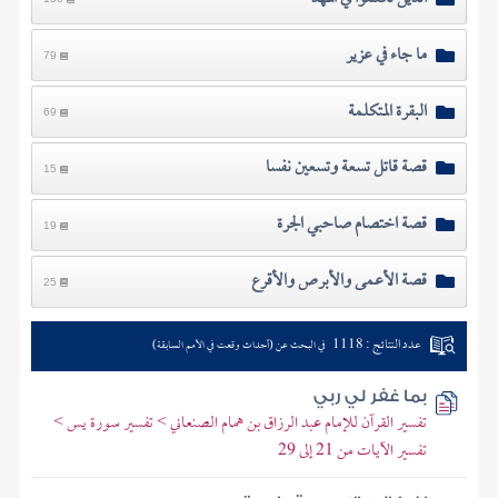
ما جاء في عزير
79
البقرة المتكلمة
69
قصة قاتل تسعة وتسعين نفسا
15
قصة اختصام صاحبي الجرة
19
قصة الأعمى والأبرص والأقرع
25
عدد النتائج : 1118
في البحث عن (أحداث وقعت في الأمم السابقة)
بما غفر لي ربي
تفسير القرآن للإمام عبد الرزاق بن همام الصنعاني > تفسير سورة يس >
تفسير الآيات من 21 إلى 29