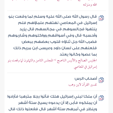
الله ومنزلته
قال رسول الله صلى الله عليه وسلم لما وقعت بنو
إسرائيل في المعاصي نهتهم علماؤهم فلم
ينتهوا فجالسوهم في مجالسهم قال يزيد
وأحسبه قال وفي أسواقهم وواكلوهم وشاربوهم
فضرب الله جل ثناؤه قلوب بعضهم ببعض
فلعنهم على لسان داود وعيسى ابن مريم ذلك
بما عصوا وكانوا يعتد
الجليس الصالح والأنيس الناصح > المجلس الثامن والثمانون لما وقعت بنو
إسرائيل في المعاصي
أصحاب الرس
تفسير القرآن لابن وهب
أن ملكا لبني إسرائيل هلك فأتوا رجلا مترهبا فأرادوا
أن يملكوه فأبى إلا أن يدعوه يسيح ستة أشهر
وينظر في أمرهم ستة أشهر قال ففعلوا ذلك قال