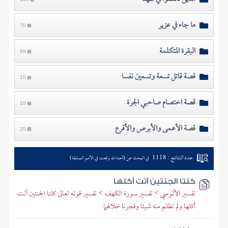
ما جاء في عزير
79
البقرة المتكلمة
69
قصة قاتل تسعة وتسعين نفسا
15
قصة اختصام صاحبي الجرة
19
قصة الأعمى والأبرص والأقرع
25
عدد النتائج : 1118
في البحث عن (أحداث وقعت في الأمم السابقة)
كلتا الجنتين آتت أكلها
تفسير الألوسي > تفسير سورة الكهف > تفسير قوله تعالى كلتا الجنتين آتت
أكلها ولم تظلم منه شيئا وفجرنا خلالهما