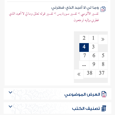
وما لي لا أعبد الذي فطرني
تفسير الألوسي > تفسير سورة يس > تفسير قوله تعالى وما لي لا أعبد الذي
فطرني وإليه ترجعون
2
1
4
3
7
6
5
...
9
8
38
37
العرض الموضوعي
تصنيف الكتب