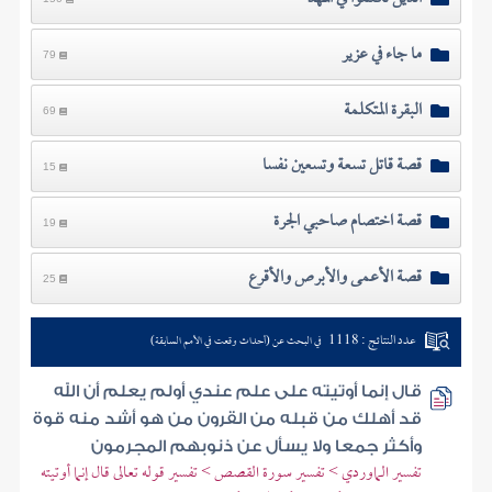
ما جاء في عزير
79
البقرة المتكلمة
69
قصة قاتل تسعة وتسعين نفسا
15
قصة اختصام صاحبي الجرة
19
قصة الأعمى والأبرص والأقرع
25
عدد النتائج : 1118
في البحث عن (أحداث وقعت في الأمم السابقة)
قال إنما أوتيته على علم عندي أولم يعلم أن الله
قد أهلك من قبله من القرون من هو أشد منه قوة
وأكثر جمعا ولا يسأل عن ذنوبهم المجرمون
تفسير الماوردي > تفسير سورة القصص > تفسير قوله تعالى قال إنما أوتيته