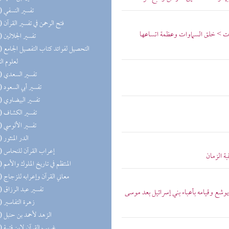
(47) تفسير النسفي
(47) فتح الرحمن في تفسير القرآن
آيات > خلق السماوات وعظمة اتساعها
(47) تفسير الجلالين
(47) التحص
لعلوم ال
(47) تفسير السعدي
(47) تفسير أبي السعود
(47) تفسير البيضاوي
(47) تفسير الكشاف
(46) تفسير الألوسي
(40) الدر المنثور
(37) إعراب القرآن للنحاس
بة الزمان
(35) المنتظم في تاريخ الملوك والأمم
(32) معاني القرآن وإعرابه للزجاج
(24) تفسير عبد الرزاق
يوشع وقيامه بأعباء بني إسرائيل بعد موسى
(22) زهرة التفاسير
(19) الزهد لأحمد بن حنبل
(18) غريب القرآن لابن قتيبة