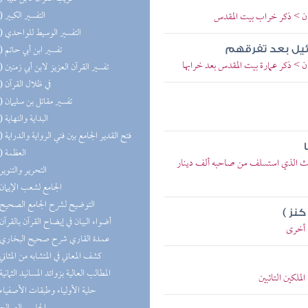
(18) التفسير الكبير
ليمان > ذكر خراب بيت المقدس
(18) التفسير الوسيط للواحدي
(17) تفسير ابن أبي حاتم
ائيل بعد تفرقهم
مان > ذكر عمارة بيت المقدس بعد خرابها
(16) تفسير القرآن العزيز لابن أبي زمنين
(15) في ظلال القرآن
(14) تفسير مقاتل بن سليمان
(12) البداية والنهاية
(10) فتح القدير الجامع بين فني الرواية والدراية
(10) العظمة
حديث الذي استسلف من صاحبه ألف دينار
(9) التحرير والتنوير
(8) الجامع لشعب الإيمان
(5) التوضيح لشرح الجامع الصحيح
نز )
(5) أضواء البيان في إيضاح القرآن بالقرآن
ة أخرى
(5) عمدة القاري شرح صحيح البخاري
(4) كشف المعاني في المتشابه من المثاني
(4) المطالب العالية بزوائد المسانيد الثمانية
ملكين التائبين
(4) حلية الأولياء وطبقات الأصفياء