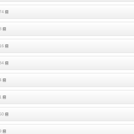
474
58
316
184
34
71
150
79