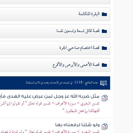
البقرة المتكلمة
قصة قاتل تسعة وتسعين نفسا
قصة اختصام صاحبي الجرة
قصة الأعمى والأبرص والأقرع
عدد النتائج : 1118
في البحث عن (أحداث وقعت في الأمم السابقة)
مثل ضربه الله عز وجل لمن عرض عليه الهدى فأب
تفسير البغوي > سورة الأعراف > تفسير قوله تعالى " أو تقولوا إنما أشر
أفتهلكنا بما فعل المبطلون "
ولو شئنا لرفعناه بها
تفسير البغوي > سورة الأعراف > تفسير قوله تعالى " ولو شئنا لرفعناه ب