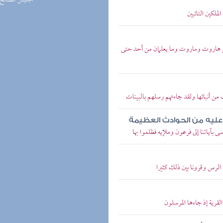
(3) الجليس الصالح
ملكين التائبين
بابل هاروت وماروت وما يعلمان من أحد حتى
من أنبائها ولقد جاءتهم رسلهم بالبينات
ليه من الحوادث العظيمة
 بآياتنا إلى فرعون وملإيه فظلموا بها
الرس وقرونا بين ذلك كثيرا
قرية إذ جاءها المرسلون