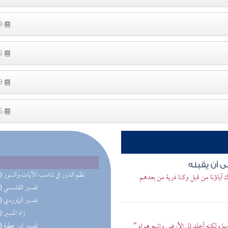
69
15
19
25
ى أن يقبله
(48) نظم الدرر في تناسب الآيات والسور
ك آباؤنا من قبل وكنا ذرية من بعدهم
(48) تفسير القاسمي
(48) تفسير الماوردي
(47) زاد المسير
ها ولكنه أخلد إلى الأرض واتبع هواه "
(47) تفسير ابن عطية