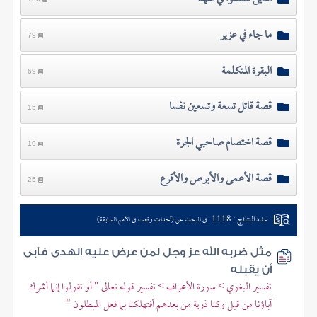
ما جاء في عزير
79
البقرة المتكلمة
69
قصة قاتل تسعة وتسعين نفسا
15
قصة اختصام صاحبي الجرة
19
قصة الأعمى والأبرص والأقرع
25
عدد النتائج : 1118
في البحث عن (أحداث وقعت في الأمم السابقة)
مثل ضربه الله عز وجل لمن عرض عليه الهدى فأبى
أن يقبله
تفسير البغوي > سورة الأعراف > تفسير قوله تعالى " أو تقولوا إنما أشرك
آباؤنا من قبل وكنا ذرية من بعدهم أفتهلكنا بما فعل المبطلون "