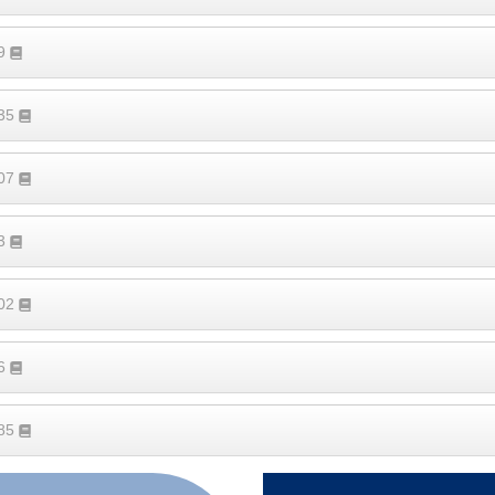
79
135
907
33
102
26
385