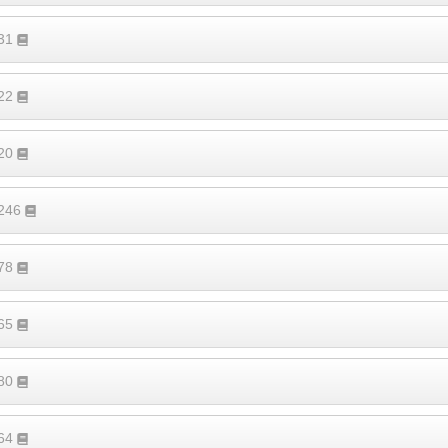
431
322
520
1246
378
265
180
364