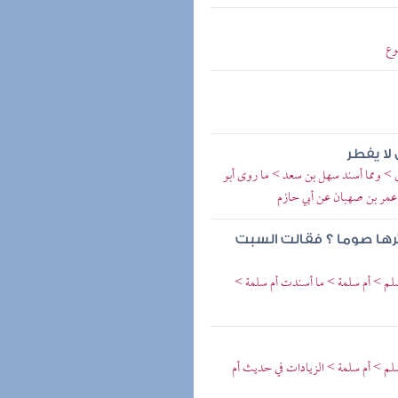
وع
لا يفطر
> ومما أسند سهل بن سعد > ما روى أبو
 عمر بن صهبان عن أبي حازم
كثرها صوما ؟ فقالت السبت
وسلم > أم سلمة > ما أسندت أم سلمة >
سلم > أم سلمة > الزيادات في حديث أم