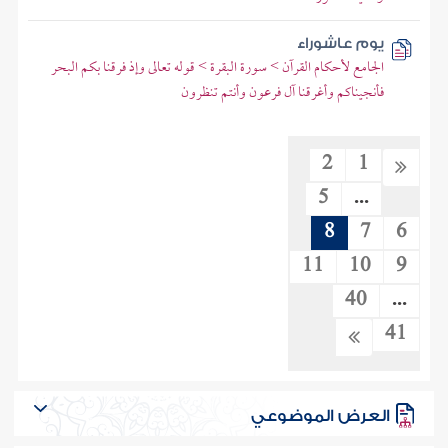
يوم عاشوراء
الجامع لأحكام القرآن > سورة البقرة > قوله تعالى وإذ فرقنا بكم البحر
فأنجيناكم وأغرقنا آل فرعون وأنتم تنظرون
2
1
5
...
8
7
6
11
10
9
40
...
41
العرض الموضوعي